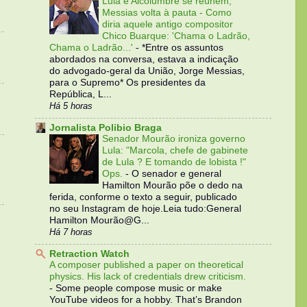
Lula e Alcolumbre se reúnem;
Messias volta à pauta - Como
diria aquele antigo compositor
Chico Buarque: 'Chama o Ladrão,
Chama o Ladrão...'
-
*Entre os assuntos
abordados na conversa, estava a indicação
do advogado-geral da União, Jorge Messias,
para o Supremo* Os presidentes da
República, L...
Há 5 horas
Jornalista Polibio Braga
Senador Mourão ironiza governo
Lula: "Marcola, chefe de gabinete
de Lula ? E tomando de lobista !"
Ops.
-
O senador e general
Hamilton Mourão põe o dedo na
ferida, conforme o texto a seguir, publicado
no seu Instagram de hoje.Leia tudo:General
Hamilton Mourão@G...
Há 7 horas
Retraction Watch
A composer published a paper on theoretical
physics. His lack of credentials drew criticism.
-
Some people compose music or make
YouTube videos for a hobby. That’s Brandon