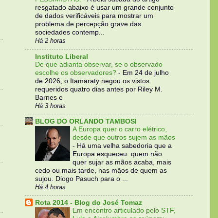
resgatado abaixo é usar um grande conjunto
de dados verificáveis para mostrar um
problema de percepção grave das
sociedades contemp...
Há 2 horas
Instituto Liberal
De que adianta observar, se o observado
escolhe os observadores?
-
Em 24 de julho
de 2026, o Itamaraty negou os vistos
requeridos quatro dias antes por Riley M.
Barnes e
Há 3 horas
BLOG DO ORLANDO TAMBOSI
A Europa quer o carro elétrico,
desde que outros sujem as mãos
-
Há uma velha sabedoria que a
Europa esqueceu: quem não
quer sujar as mãos acaba, mais
cedo ou mais tarde, nas mãos de quem as
sujou. Diogo Pasuch para o ...
Há 4 horas
Rota 2014 - Blog do José Tomaz
Em encontro articulado pelo STF,