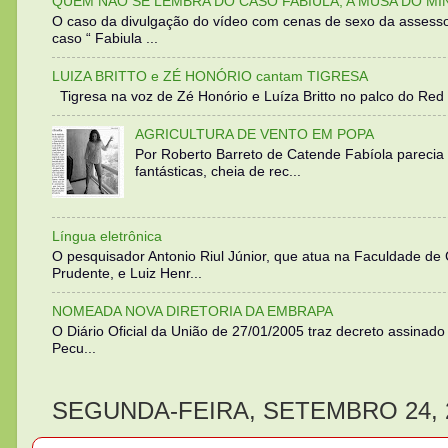
QUEM NÃO SE LEMBRA DO CASO FABIULA, A MUSA DO MI
O caso da divulgação do vídeo com cenas de sexo da assesso
caso “ Fabiula ...
LUIZA BRITTO e ZÉ HONÓRIO cantam TIGRESA
Tigresa na voz de Zé Honório e Luíza Britto no palco do Red 
AGRICULTURA DE VENTO EM POPA
Por Roberto Barreto de Catende Fabíola parecia
fantásticas, cheia de rec...
Língua eletrônica
O pesquisador Antonio Riul Júnior, que atua na Faculdade de
Prudente, e Luiz Henr...
NOMEADA NOVA DIRETORIA DA EMBRAPA
O Diário Oficial da União de 27/01/2005 traz decreto assinado p
Pecu...
SEGUNDA-FEIRA, SETEMBRO 24, 