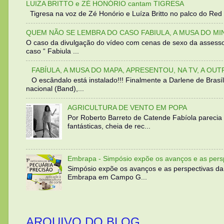
LUIZA BRITTO e ZÉ HONÓRIO cantam TIGRESA
Tigresa na voz de Zé Honório e Luíza Britto no palco do Red 
QUEM NÃO SE LEMBRA DO CASO FABIULA, A MUSA DO MI
O caso da divulgação do vídeo com cenas de sexo da assesso
caso “ Fabiula ...
FABÍULA, A MUSA DO MAPA, APRESENTOU, NA TV, A OU
O escândalo está instalado!!! Finalmente a Darlene de Bra
nacional (Band),...
AGRICULTURA DE VENTO EM POPA
Por Roberto Barreto de Catende Fabíola parecia
fantásticas, cheia de rec...
Embrapa - Simpósio expõe os avanços e as persp
Simpósio expõe os avanços e as perspectivas da
Embrapa em Campo G...
ARQUIVO DO BLOG