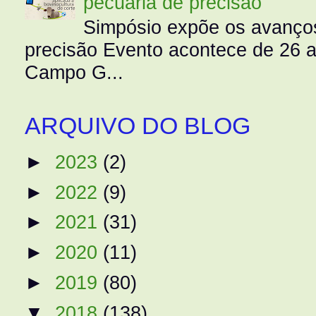
pecuária de precisão
Simpósio expõe os avanços
precisão Evento acontece de 26
Campo G...
ARQUIVO DO BLOG
►
2023
(2)
►
2022
(9)
►
2021
(31)
►
2020
(11)
►
2019
(80)
▼
2018
(138)