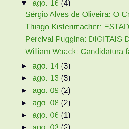
▼
ago. 16
(4)
Sérgio Alves de Oliveira: O 
Thiago Kistenmacher: ESTA
Percival Puggina: DIGITAI
William Waack: Candidatura 
►
ago. 14
(3)
►
ago. 13
(3)
►
ago. 09
(2)
►
ago. 08
(2)
►
ago. 06
(1)
►
ago. 03
(2)