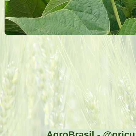
AgroBrasil - @gricul