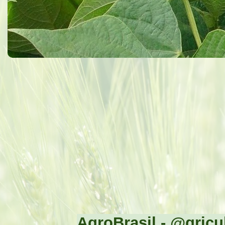
AgroBrasil - @gricul