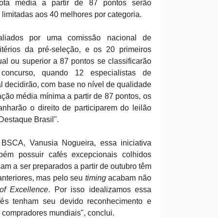
ota média a partir de 87 pontos serão
 limitadas aos 40 melhores por categoria.
aliados por uma comissão nacional de
térios da pré-seleção, e os 20 primeiros
l ou superior a 87 pontos se classificarão
concurso, quando 12 especialistas de
 decidirão, com base no nível de qualidade
ção média mínima a partir de 87 pontos, os
harão o direito de participarem do leilão
Destaque Brasil".
 BSCA, Vanusia Nogueira, essa iniciativa
bém possuir cafés excepcionais colhidos
sam a ser preparados a partir de outubro têm
 anteriores, mas pelo seu
timing
acabam não
of Excellence
. Por isso idealizamos essa
afés tenham seu devido reconhecimento e
s compradores mundiais", conclui.