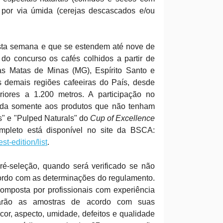
por via úmida (cerejas descascados e/ou
esta semana e que se estendem até nove de
 do concurso os cafés colhidos a partir de
as Matas de Minas (MG), Espírito Santo e
s demais regiões cafeeiras do País, desde
riores a 1.200 metros. A participação no
lida somente aos produtos que não tenham
ls" e "Pulped Naturals" do
Cup of Excellence
mpleto está disponível no site da BSCA:
st-edition/list
.
pré-seleção, quando será verificado se não
ordo com as determinações do regulamento.
mposta por profissionais com experiência
iarão as amostras de acordo com suas
, cor, aspecto, umidade, defeitos e qualidade