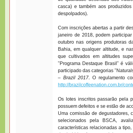
casca) e também aos produzidos 
despolpados).
Com inscrições abertas a partir d
janeiro de 2018, podem participar
outubro nas origens produtoras d
Bahia, em qualquer altitude, e na
que cultivados em altitudes supe
"Programa Destaque Brasil" é vá
participado das categorias "Natura
– Brazil 2017
. O regulamento co
http://brazilcoffeenation.com.
br/conte
Os lotes inscritos passarão pela 
possuem defeitos e se estão de ac
Uma comissão de degustadores, co
selecionados pela BSCA, aval
características relacionadas a tipo