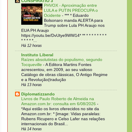
CONSPIRATIO 3
PHVOX - Aproximação entre
LULA e PUTIN PREOCUPA o
Ocidente
-
*** * Eduardo
Bolsonaro manda ALERTA para
Trump sobre Lula PH Araujo nos
EUA PH Araujo
https://youtu.be/DvUtye9WW14* ** * * * * * * * *
* * * * *...
Há 12 horas
Instituto Liberal
Raízes absolutistas do populismo, segundo
Tocqueville
-
A Editora Martins Fontes
acrescentou, em 2009, ao seu valioso
Catálogo de obras clássicas, O Antigo Regime
e a Revolução(tradução
Há 13 horas
Diplomatizzando
Livros de Paulo Roberto de Almeida na
Amazon.com.br: consulta em 6/08/2026
-
*Aqui estão os livros oferecidos no site da
Amazon.com.br: * [image: Vidas paralelas:
Rubens Ricupero e Celso Lafer nas relações
internacionais do Brasil...
Há 14 horas