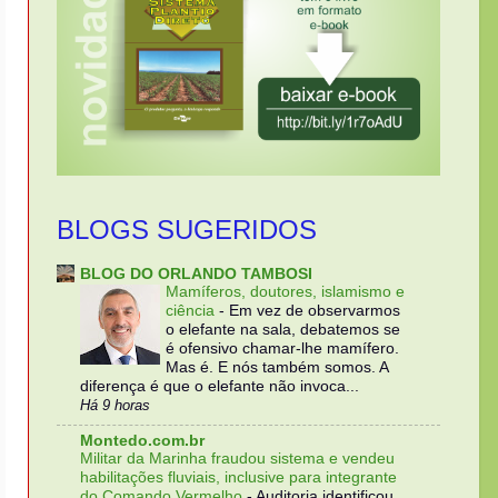
BLOGS SUGERIDOS
BLOG DO ORLANDO TAMBOSI
Mamíferos, doutores, islamismo e
ciência
-
Em vez de observarmos
o elefante na sala, debatemos se
é ofensivo chamar-lhe mamífero.
Mas é. E nós também somos. A
diferença é que o elefante não invoca...
Há 9 horas
Montedo.com.br
Militar da Marinha fraudou sistema e vendeu
habilitações fluviais, inclusive para integrante
do Comando Vermelho
-
Auditoria identificou