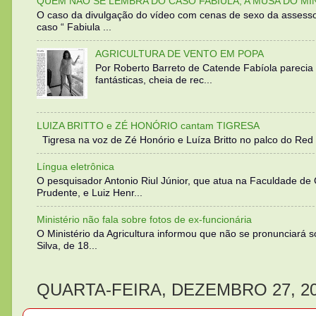
QUEM NÃO SE LEMBRA DO CASO FABIULA, A MUSA DO MI
O caso da divulgação do vídeo com cenas de sexo da assesso
caso “ Fabiula ...
AGRICULTURA DE VENTO EM POPA
Por Roberto Barreto de Catende Fabíola parecia
fantásticas, cheia de rec...
LUIZA BRITTO e ZÉ HONÓRIO cantam TIGRESA
Tigresa na voz de Zé Honório e Luíza Britto no palco do Red 
Língua eletrônica
O pesquisador Antonio Riul Júnior, que atua na Faculdade de
Prudente, e Luiz Henr...
Ministério não fala sobre fotos de ex-funcionária
O Ministério da Agricultura informou que não se pronunciará 
Silva, de 18...
QUARTA-FEIRA, DEZEMBRO 27, 2