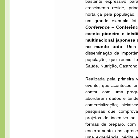
bastante expressivo para
crescimento reside, pri
hortaliça pela população,
um grande exemplo foi
Conference –
Conferênc
evento pioneiro e inédi
multinacional japonesa 
no mundo todo
. Uma 
disseminação da importâ
população, que reuniu f
Saúde, Nutrição, Gastronom
Realizada pela primeira 
evento, que aconteceu em
contou com uma progr
abordaram dados e tendê
comercialização; iniciati
pesquisas que comprovam
projetos de incentivo ao 
formas de preparo, com 
encerramento das aprese
uma experiência inédita