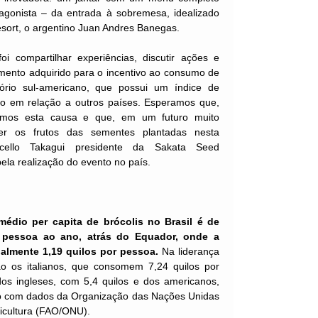
agonista – da entrada à sobremesa, idealizado
esort, o argentino Juan Andres Banegas.
oi compartilhar experiências, discutir ações e
mento adquirido para o incentivo ao consumo de
tório sul-americano, que possui um índice de
o em relação a outros países. Esperamos que,
cemos esta causa e que, em um futuro muito
er os frutos das sementes plantadas nesta
rcello Takagui presidente da Sakata Seed
ela realização do evento no país.
édio per capita de brócolis no Brasil é de
 pessoa ao ano, atrás do Equador, onde a
lmente 1,19 quilos por pessoa.
Na liderança
o os italianos, que consomem 7,24 quilos por
os ingleses, com 5,4 quilos e dos americanos,
do com dados da Organização das Nações Unidas
ricultura (FAO/ONU).