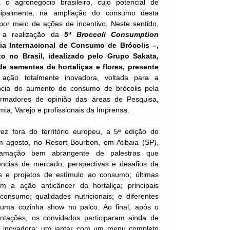
 o agronegócio brasileiro, cujo potencial de
ncipalmente, na ampliação do consumo desta
 por meio de ações de incentivo. Neste sentido,
 a realização da
5ª Broccoli Consumption
ia Internacional de Consumo de Brócolis
–
,
to no Brasil, idealizado pelo Grupo Sakata,
de sementes de hortaliças e flores, presente
ação totalmente inovadora, voltada para a
ncia do aumento do consumo de brócolis pela
ormadores de opinião das áreas de Pesquisa,
ia, Varejo e profissionais da Imprensa.
vez fora do território europeu, a 5ª edição do
 agosto, no Resort Bourbon, em Atibaia (SP),
amação bem abrangente de palestras que
ncias de mercado; perspectivas e desafios da
vas e projetos de estímulo ao consumo; últimas
 a ação anticâncer da hortaliça; principais
consumo; qualidades nutricionais; e diferentes
uma cozinha show no palco. Ao final, após o
ntações, os convidados participaram ainda de
 e inovadora: um jantar com um menu completo