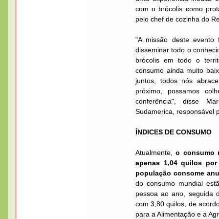
com o brócolis como prot
pelo chef de cozinha do R
"A missão deste evento f
disseminar todo o conheci
brócolis em todo o terri
consumo ainda muito baix
juntos, todos nós abra
próximo, possamos colh
conferência", disse Ma
Sudamerica, responsável p
ÍNDICES DE CONSUMO
Atualmente,
o consumo m
apenas 1,04 quilos por
população consome anua
do consumo mundial estã
pessoa ao ano, seguida d
com 3,80 quilos, de acor
para a Alimentação e a Ag