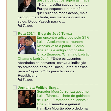
desde que outros sujem as mãos
-
Há uma velha sabedoria que a
Europa esqueceu: quem não
quer sujar as mãos acaba, mais
cedo ou mais tarde, nas mãos de quem as
sujou. Diogo Pasuch para o ...
Há 7 horas
Rota 2014 - Blog do José Tomaz
Em encontro articulado pelo STF,
Lula e Alcolumbre se reúnem;
Messias volta à pauta - Como
diria aquele antigo compositor
Chico Buarque: 'Chama o Ladrão,
Chama o Ladrão...'
-
*Entre os assuntos
abordados na conversa, estava a indicação
do advogado-geral da União, Jorge Messias,
para o Supremo* Os presidentes da
República, L...
Há 8 horas
Jornalista Polibio Braga
Senador Mourão ironiza governo
Lula: "Marcola, chefe de gabinete
de Lula ? E tomando de lobista !"
Ops.
-
O senador e general
Hamilton Mourão põe o dedo na