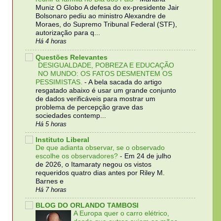
Muniz O Globo A defesa do ex-presidente Jair
Bolsonaro pediu ao ministro Alexandre de
Moraes, do Supremo Tribunal Federal (STF),
autorização para q...
Há 4 horas
Questões Relevantes
DESIGUALDADE, POBREZA E EDUCAÇÃO
NO MUNDO: OS FATOS DESMENTEM OS
PESSIMISTAS.
-
A bela sacada do artigo
resgatado abaixo é usar um grande conjunto
de dados verificáveis para mostrar um
problema de percepção grave das
sociedades contemp...
Há 5 horas
Instituto Liberal
De que adianta observar, se o observado
escolhe os observadores?
-
Em 24 de julho
de 2026, o Itamaraty negou os vistos
requeridos quatro dias antes por Riley M.
Barnes e
Há 7 horas
BLOG DO ORLANDO TAMBOSI
A Europa quer o carro elétrico,