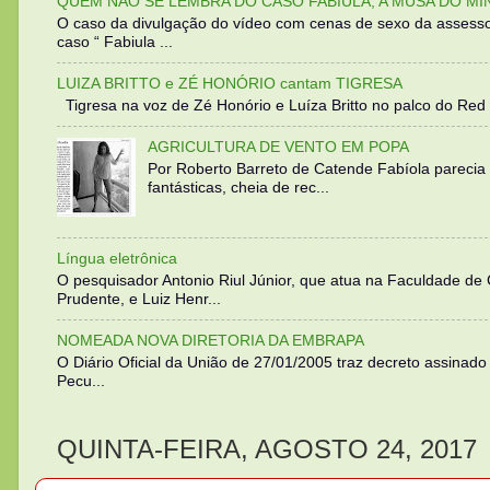
QUEM NÃO SE LEMBRA DO CASO FABIULA, A MUSA DO MI
O caso da divulgação do vídeo com cenas de sexo da assesso
caso “ Fabiula ...
LUIZA BRITTO e ZÉ HONÓRIO cantam TIGRESA
Tigresa na voz de Zé Honório e Luíza Britto no palco do Red 
AGRICULTURA DE VENTO EM POPA
Por Roberto Barreto de Catende Fabíola parecia
fantásticas, cheia de rec...
Língua eletrônica
O pesquisador Antonio Riul Júnior, que atua na Faculdade de
Prudente, e Luiz Henr...
NOMEADA NOVA DIRETORIA DA EMBRAPA
O Diário Oficial da União de 27/01/2005 traz decreto assinado p
Pecu...
QUINTA-FEIRA, AGOSTO 24, 2017