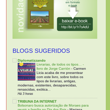
BLOGS SUGERIDOS
Diplomatizzando
Livrarias, de todos os tipos… -
livro de Jorge Carrión
-
Carmen
Licia acaba de me presentear
com este livro, sobre todos os
tipos de livrarias, antigas,
modernas, existentes, desaparecidas,
renascidas, exótica...
Há 3 horas
TRIBUNA DA INTERNET
Bolsonaro busca autorização de Moraes para
reunir a família no Dia dos Pais
-
Mariana