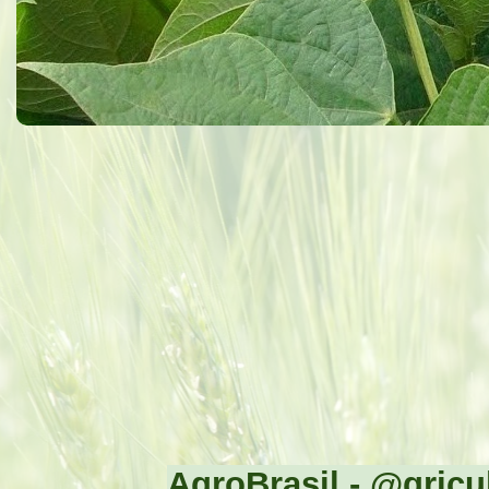
AgroBrasil - @gricul