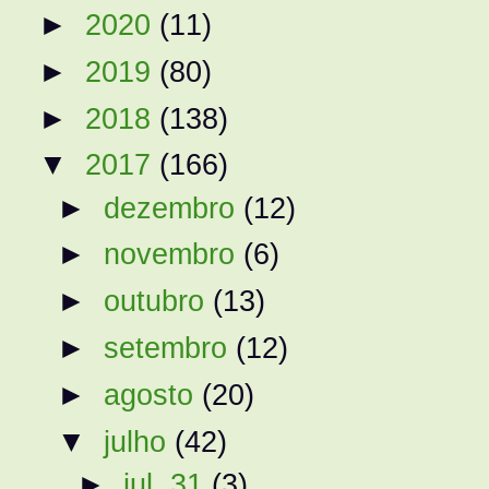
►
2020
(11)
►
2019
(80)
►
2018
(138)
▼
2017
(166)
►
dezembro
(12)
►
novembro
(6)
►
outubro
(13)
►
setembro
(12)
►
agosto
(20)
▼
julho
(42)
►
jul. 31
(3)