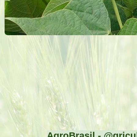
AgroBrasil - @gricul