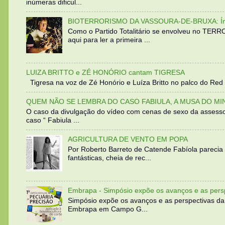
inúmeras dificul...
BIOTERRORISMO DA VASSOURA-DE-BRUXA: Íntegra
Como o Partido Totalitário se envolveu no TER
aqui para ler a primeira ...
LUIZA BRITTO e ZÉ HONÓRIO cantam TIGRESA
Tigresa na voz de Zé Honório e Luíza Britto no palco do Red 
QUEM NÃO SE LEMBRA DO CASO FABIULA, A MUSA DO MI
O caso da divulgação do vídeo com cenas de sexo da assesso
caso “ Fabiula ...
AGRICULTURA DE VENTO EM POPA
Por Roberto Barreto de Catende Fabíola parecia
fantásticas, cheia de rec...
Embrapa - Simpósio expõe os avanços e as persp
Simpósio expõe os avanços e as perspectivas da
Embrapa em Campo G...