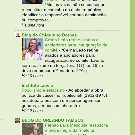
*Muitas vezes não se consegue
reconstituir o caminho do dinheiro público,
identificar o responsável por sua destinação
ou comprovar...
Há uma hora
Blog do Chiquinho Dornas
Celina Leão reúne aliados e
apoiadores para inauguração de
comitê
-
*Celina Leão reúne
aliados e apoiadores para
inauguração de comitê. Evento
será realizado na terça-feira (11), às 19h, e
deve reunir coord**enadores* *A g...
Há 10 horas
Instituto Liberal
Populismo e estatismo
-
Ao abordar a obra
política de Juscelino Kubitschek (1902-1976),
nos deparamos com um personagem sui
generis, a meio caminho entre
Há 12 horas
BLOG DO ORLANDO TAMBOSI
Fernão Lara Mesquita ressuscita
a lenda negra da “maldita