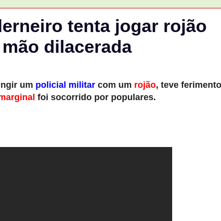
erneiro tenta jogar rojão
 mão dilacerada
tingir um
policial militar
com um
rojão
, teve feriment
marginal
foi socorrido por populares.