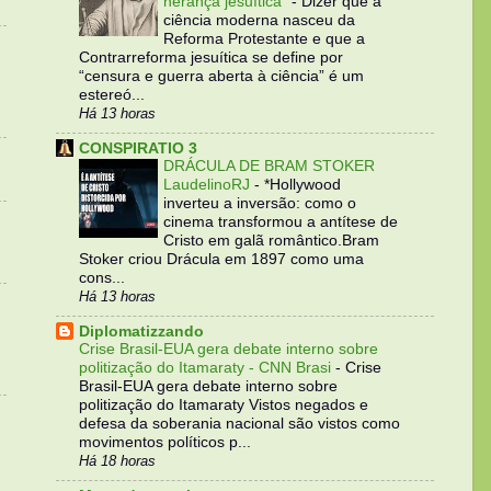
herança jesuítica”
-
Dizer que a
ciência moderna nasceu da
Reforma Protestante e que a
Contrarreforma jesuítica se define por
“censura e guerra aberta à ciência” é um
estereó...
Há 13 horas
CONSPIRATIO 3
DRÁCULA DE BRAM STOKER
LaudelinoRJ
-
*Hollywood
inverteu a inversão: como o
cinema transformou a antítese de
Cristo em galã romântico.Bram
Stoker criou Drácula em 1897 como uma
cons...
Há 13 horas
Diplomatizzando
Crise Brasil-EUA gera debate interno sobre
politização do Itamaraty - CNN Brasi
-
Crise
Brasil-EUA gera debate interno sobre
politização do Itamaraty Vistos negados e
defesa da soberania nacional são vistos como
movimentos políticos p...
Há 18 horas