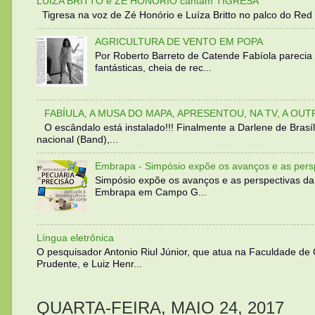
LUIZA BRITTO e ZÉ HONÓRIO cantam TIGRESA
Tigresa na voz de Zé Honório e Luíza Britto no palco do Red 
AGRICULTURA DE VENTO EM POPA
Por Roberto Barreto de Catende Fabíola parecia
fantásticas, cheia de rec...
FABÍULA, A MUSA DO MAPA, APRESENTOU, NA TV, A OU
O escândalo está instalado!!! Finalmente a Darlene de Bra
nacional (Band),...
Embrapa - Simpósio expõe os avanços e as persp
Simpósio expõe os avanços e as perspectivas da
Embrapa em Campo G...
Língua eletrônica
O pesquisador Antonio Riul Júnior, que atua na Faculdade de
Prudente, e Luiz Henr...
QUARTA-FEIRA, MAIO 24, 2017