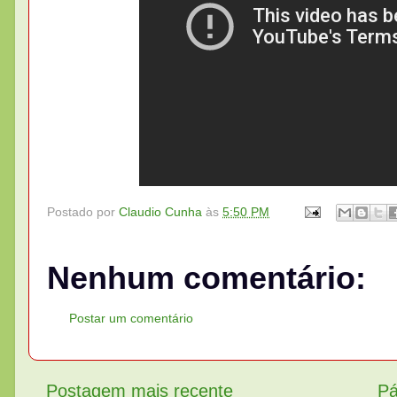
Postado por
Claudio Cunha
às
5:50 PM
Nenhum comentário:
Postar um comentário
Postagem mais recente
Pá