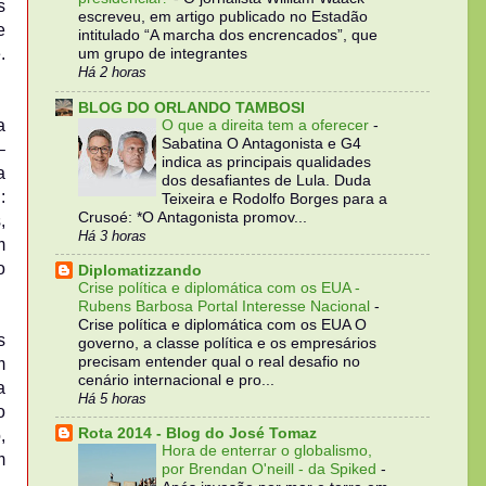
s
escreveu, em artigo publicado no Estadão
e
intitulado “A marcha dos encrencados”, que
.
um grupo de integrantes
Há 2 horas
BLOG DO ORLANDO TAMBOSI
a
O que a direita tem a oferecer
-
Sabatina O Antagonista e G4
–
indica as principais qualidades
a
dos desafiantes de Lula. Duda
:
Teixeira e Rodolfo Borges para a
Crusoé: *O Antagonista promov...
,
Há 3 horas
m
o
Diplomatizzando
Crise política e diplomática com os EUA -
Rubens Barbosa Portal Interesse Nacional
-
Crise política e diplomática com os EUA O
s
governo, a classe política e os empresários
precisam entender qual o real desafio no
m
cenário internacional e pro...
a
Há 5 horas
o
Rota 2014 - Blog do José Tomaz
,
Hora de enterrar o globalismo,
m
por Brendan O'neill - da Spiked
-