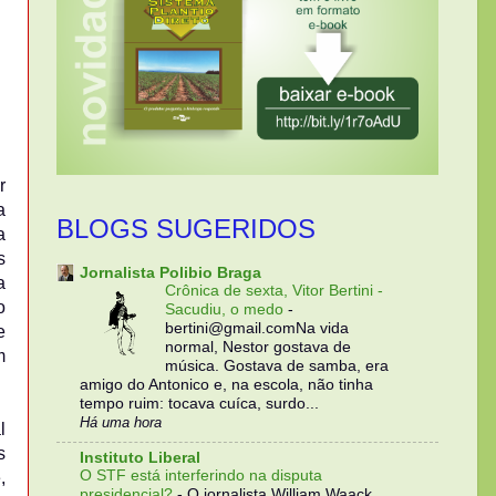
r
a
BLOGS SUGERIDOS
a
s
Jornalista Polibio Braga
a
Crônica de sexta, Vitor Bertini -
o
Sacudiu, o medo
-
bertini@gmail.comNa vida
e
normal, Nestor gostava de
m
música. Gostava de samba, era
amigo do Antonico e, na escola, não tinha
tempo ruim: tocava cuíca, surdo...
Há uma hora
l
s
Instituto Liberal
O STF está interferindo na disputa
,
presidencial?
-
O jornalista William Waack