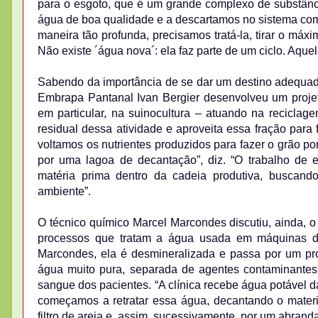
para o esgoto, que é um grande complexo de substânci
água de boa qualidade e a descartamos no sistema com
maneira tão profunda, precisamos tratá-la, tirar o máx
Não existe ´água nova´: ela faz parte de um ciclo. Aque
Sabendo da importância de se dar um destino adequad
Embrapa Pantanal Ivan Bergier desenvolveu um projet
em particular, na suinocultura – atuando na recicla
residual dessa atividade e aproveita essa fração para f
voltamos os nutrientes produzidos para fazer o grão po
por uma lagoa de decantação”, diz. “O trabalho de e
matéria prima dentro da cadeia produtiva, buscando
ambiente”.
O técnico químico Marcel Marcondes discutiu, ainda, o
processos que tratam a água usada em máquinas 
Marcondes, ela é desmineralizada e passa por um p
água muito pura, separada de agentes contaminantes n
sangue dos pacientes. “A clínica recebe água potável 
começamos a retratar essa água, decantando o materi
filtro de areia e, assim, sucessivamente, por um abranda