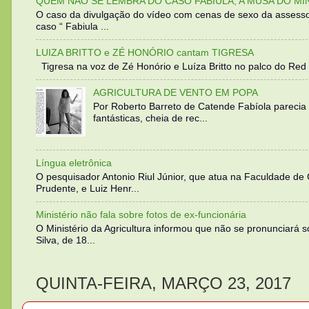
QUEM NÃO SE LEMBRA DO CASO FABIULA, A MUSA DO MI
O caso da divulgação do vídeo com cenas de sexo da assesso
caso “ Fabiula ...
LUIZA BRITTO e ZÉ HONÓRIO cantam TIGRESA
Tigresa na voz de Zé Honório e Luíza Britto no palco do Red 
AGRICULTURA DE VENTO EM POPA
Por Roberto Barreto de Catende Fabíola parecia
fantásticas, cheia de rec...
Língua eletrônica
O pesquisador Antonio Riul Júnior, que atua na Faculdade de
Prudente, e Luiz Henr...
Ministério não fala sobre fotos de ex-funcionária
O Ministério da Agricultura informou que não se pronunciará 
Silva, de 18...
QUINTA-FEIRA, MARÇO 23, 2017