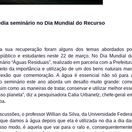
edia seminário no Dia Mundial do Recurso
ra sua recuperação foram alguns dos temas abordados po
r público e estudantes neste 22 de março. No Dia Mundial d
ário “Águas Residuais”, realizado em parceria com a Prefeitur
ito da importância e utilização de um dos bens naturais mai
eflexão que comemoração. A água é essencial não só para 
o seminário este ano aborda um desafio muito grande: com
m como as maneiras de tratar, conservar e utilizar melhor ess
so planeta”, diz a pesquisadora Catia Urbanetz, chefe-geral e
pa.
cussões, o professor Willian da Silva, da Universidade Federa
que damos à água depois que ela é utilizada no dia a dia da
rosso modo, é aquela que vai para o ralo e, consequentemente