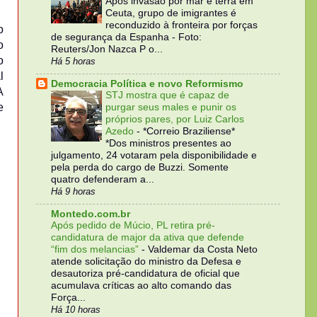
Após invasão por mar e terra em
Ceuta, grupo de imigrantes é
reconduzido à fronteira por forças
o
de segurança da Espanha - Foto:
o
Reuters/Jon Nazca P o...
o
Há 5 horas
l
Democracia Política e novo Reformismo
A
STJ mostra que é capaz de
e
purgar seus males e punir os
próprios pares, por Luiz Carlos
Azedo
-
*Correio Braziliense*
*Dos ministros presentes ao
julgamento, 24 votaram pela disponibilidade e
pela perda do cargo de Buzzi. Somente
quatro defenderam a...
Há 9 horas
Montedo.com.br
Após pedido de Múcio, PL retira pré-
candidatura de major da ativa que defende
“fim dos melancias”
-
Valdemar da Costa Neto
atende solicitação do ministro da Defesa e
desautoriza pré-candidatura de oficial que
acumulava críticas ao alto comando das
Força...
Há 10 horas