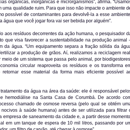
as orgânicas, inorgânicas e microrganismos”, afirma. “Usamo
 uma qualidade ruim. Para que isso não impacte o ambiente d
imo possível de contaminantes para devolvê-la a esse ambiente
la água que você jogar fora vai ser bebida por alguém”.
o aos resíduos decorrentes da ação humana, o pesquisador d
o que visa favorecer a sustentabilidade na produção animal 
gem da água. “Um equipamento separa a fração sólida da águ
ertilizar a produção de grãos. Aí, realizamos a reciclagem real
r meio de um sistema que passa pelo animal, por biodigestores
conomia circular reaproveita os resíduos e os transforma e
 retornar esse material da forma mais eficiente possível a
 tratamento da água na área da saúde: ele é responsável pelo
de hemodiálise na Santa Casa de Corumbá. De acordo co
rocesso chamado de osmose reversa (pelo qual se obtém um
ocivos à saúde humana) antes de ser utilizada para filtrar 
da empresa de saneamento da cidade e, a partir desse momento
al em um tanque de espera de 10 mil litros, passando por u
dor, um filtro de carvão, até chegar à osmose”.