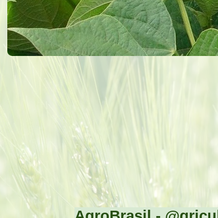
AgroBrasil - @gricul