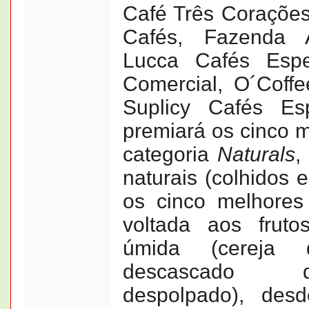
Café Três Corações
Cafés, Fazenda A
Lucca Cafés Espe
Comercial, O´Coffe
Suplicy Cafés Es
premiará os cinco 
categoria
Naturals
,
naturais (colhidos 
os cinco melhore
voltada aos fruto
úmida (cereja d
descascado 
despolpado), des