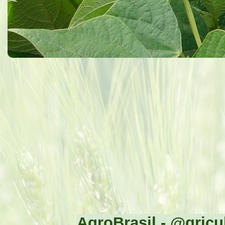
AgroBrasil - @gricul