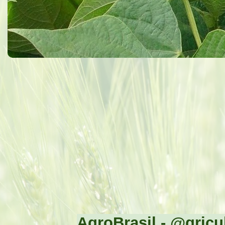
AgroBrasil - @gricul