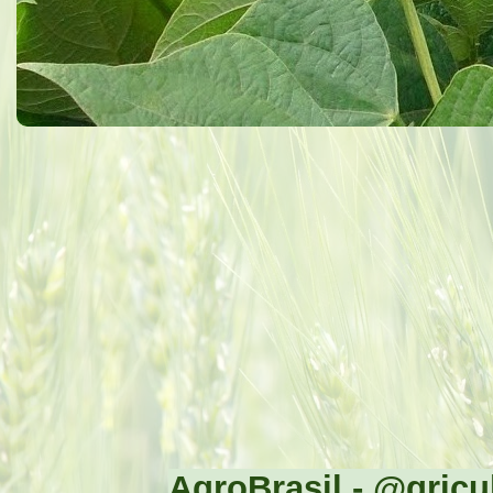
AgroBrasil - @gricul