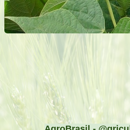
AgroBrasil - @gricul