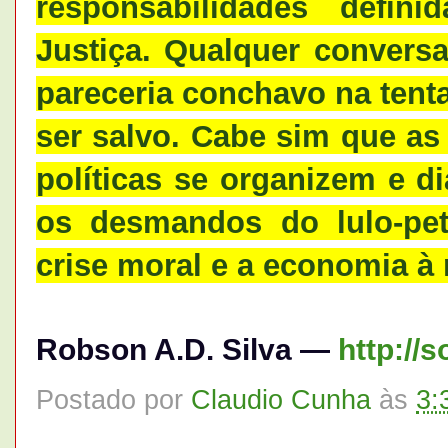
responsabilidades defin
Justiça. Qualquer convers
pareceria conchavo na tenta
ser salvo. Cabe sim que as
políticas se organizem e d
os desmandos do lulo-pe
crise moral e a economia à
Robson A.D. Silva —
http://
Postado por
Claudio Cunha
às
3: