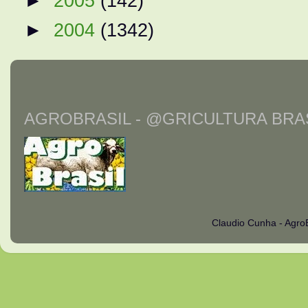
►
2005
(142)
►
2004
(1342)
AGROBRASIL - @GRICULTURA BRAS
Claudio Cunha - Agro