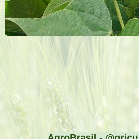
AgroBrasil - @gricul