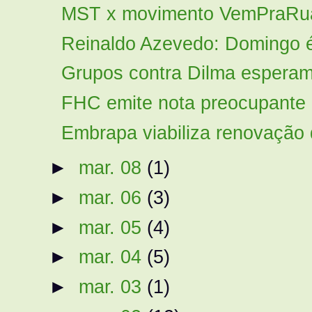
MST x movimento VemPraRu
Reinaldo Azevedo: Domingo é d
Grupos contra Dilma esperam l
FHC emite nota preocupante (
Embrapa viabiliza renovação
►
mar. 08
(1)
►
mar. 06
(3)
►
mar. 05
(4)
►
mar. 04
(5)
►
mar. 03
(1)