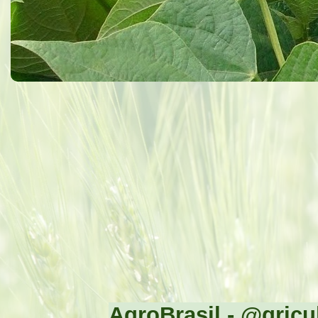
AgroBrasil - @gricul