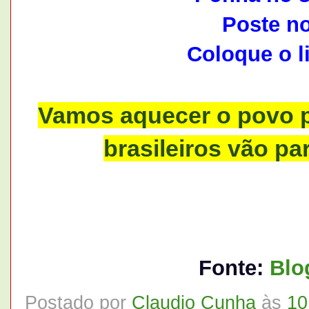
Poste no
Coloque o li
Vamos aquecer o povo p
brasileiros vão pa
Fonte:
Blo
Postado por
Claudio Cunha
às
10