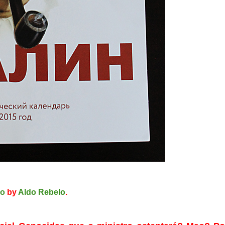
ão
by
Aldo Rebelo
.