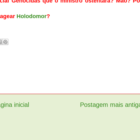
cial Genocidas que o ministro ostentará? Mao? Po
nagear
Holodomor
?
gina inicial
Postagem mais antig