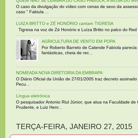
QUEM NÃO SE LEMBRA DO CASO FABIULA, A MUSA DO MI
O caso da divulgação do vídeo com cenas de sexo da assesso
caso “ Fabiula ...
LUIZA BRITTO e ZÉ HONÓRIO cantam TIGRESA
Tigresa na voz de Zé Honório e Luíza Britto no palco do Red 
AGRICULTURA DE VENTO EM POPA
Por Roberto Barreto de Catende Fabíola parecia
fantásticas, cheia de rec...
NOMEADA NOVA DIRETORIA DA EMBRAPA
O Diário Oficial da União de 27/01/2005 traz decreto assinado p
Pecu...
Língua eletrônica
O pesquisador Antonio Riul Júnior, que atua na Faculdade de
Prudente, e Luiz Henr...
TERÇA-FEIRA, JANEIRO 27, 2015