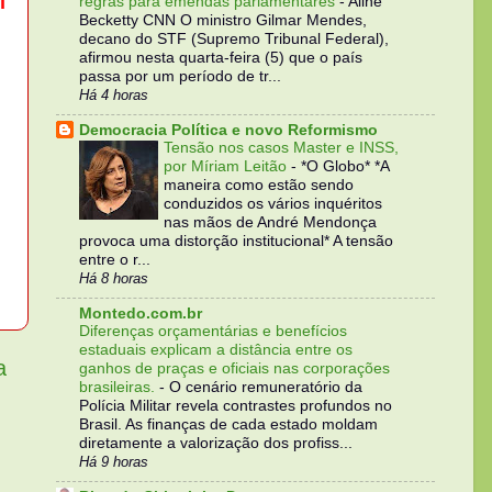
l
regras para emendas parlamentares
-
Aline
Becketty CNN O ministro Gilmar Mendes,
decano do STF (Supremo Tribunal Federal),
afirmou nesta quarta-feira (5) que o país
passa por um período de tr...
Há 4 horas
Democracia Política e novo Reformismo
Tensão nos casos Master e INSS,
por Míriam Leitão
-
*O Globo* *A
maneira como estão sendo
conduzidos os vários inquéritos
nas mãos de André Mendonça
provoca uma distorção institucional* A tensão
entre o r...
Há 8 horas
Montedo.com.br
Diferenças orçamentárias e benefícios
estaduais explicam a distância entre os
a
ganhos de praças e oficiais nas corporações
brasileiras.
-
O cenário remuneratório da
Polícia Militar revela contrastes profundos no
Brasil. As finanças de cada estado moldam
diretamente a valorização dos profiss...
Há 9 horas