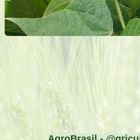
AgroBrasil - @gricul