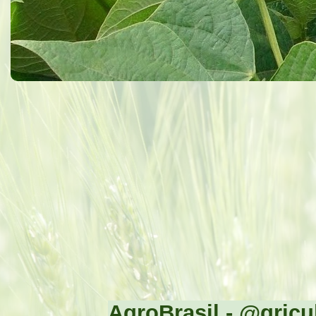
AgroBrasil - @gricul