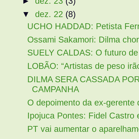
►
dez. 23
(3)
▼
dez. 22
(8)
UCHO HADDAD: Petista Ferna
Ossami Sakamori: Dilma chor
SUELY CALDAS: O futuro de 
LOBÃO: “Artistas de peso irão 
DILMA SERA CASSADA POR
CAMPANHA
O depoimento da ex-gerente d
Ipojuca Pontes: Fidel Castro 
PT vai aumentar o aparelhame