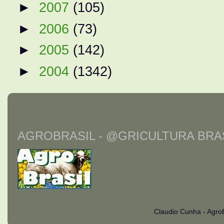
►
2007
(105)
►
2006
(73)
►
2005
(142)
►
2004
(1342)
AGROBRASIL - @GRICULTURA BRAS
Claudio Cunha - Agro