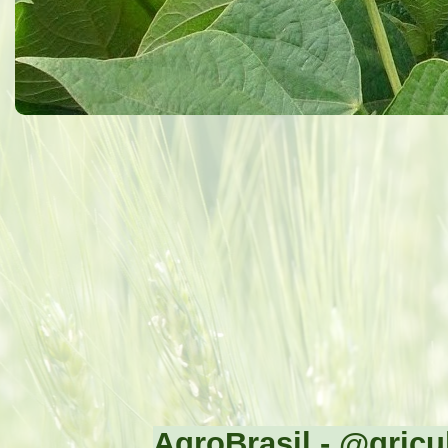
AgroBrasil - @gricul