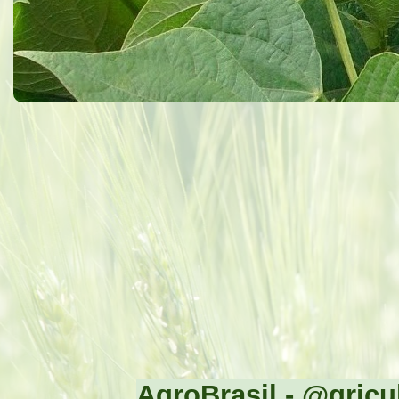
AgroBrasil - @gricul