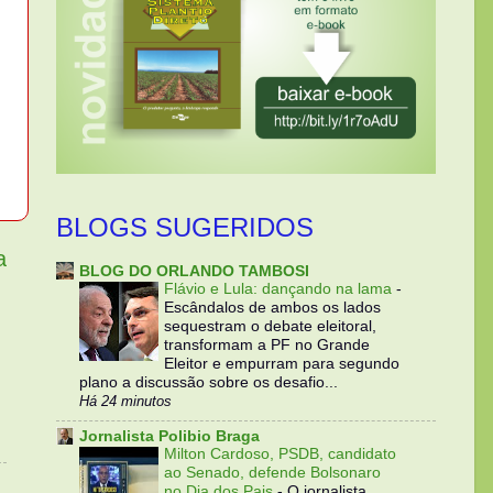
BLOGS SUGERIDOS
a
BLOG DO ORLANDO TAMBOSI
Flávio e Lula: dançando na lama
-
Escândalos de ambos os lados
sequestram o debate eleitoral,
transformam a PF no Grande
Eleitor e empurram para segundo
plano a discussão sobre os desafio...
Há 24 minutos
Jornalista Polibio Braga
Milton Cardoso, PSDB, candidato
ao Senado, defende Bolsonaro
no Dia dos Pais
-
O jornalista