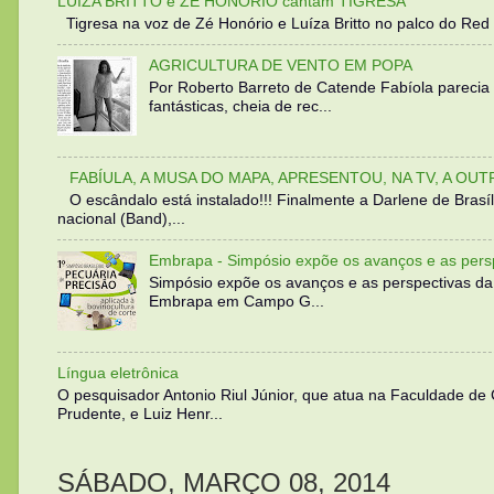
LUIZA BRITTO e ZÉ HONÓRIO cantam TIGRESA
Tigresa na voz de Zé Honório e Luíza Britto no palco do Red 
AGRICULTURA DE VENTO EM POPA
Por Roberto Barreto de Catende Fabíola parecia
fantásticas, cheia de rec...
FABÍULA, A MUSA DO MAPA, APRESENTOU, NA TV, A OU
O escândalo está instalado!!! Finalmente a Darlene de Bra
nacional (Band),...
Embrapa - Simpósio expõe os avanços e as persp
Simpósio expõe os avanços e as perspectivas da
Embrapa em Campo G...
Língua eletrônica
O pesquisador Antonio Riul Júnior, que atua na Faculdade de
Prudente, e Luiz Henr...
SÁBADO, MARÇO 08, 2014