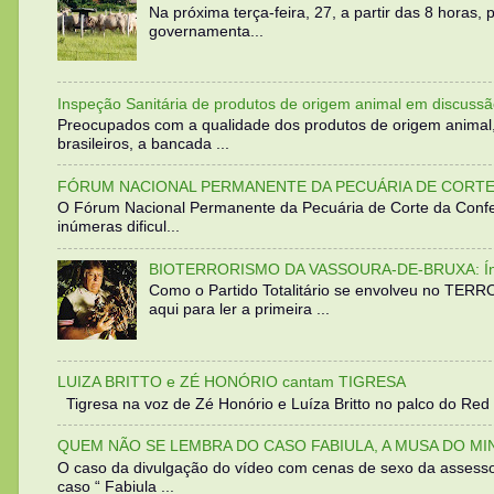
Na próxima terça-feira, 27, a partir das 8 horas
governamenta...
Inspeção Sanitária de produtos de origem animal em discussã
Preocupados com a qualidade dos produtos de origem animal
brasileiros, a bancada ...
FÓRUM NACIONAL PERMANENTE DA PECUÁRIA DE CORTE 
O Fórum Nacional Permanente da Pecuária de Corte da Confed
inúmeras dificul...
BIOTERRORISMO DA VASSOURA-DE-BRUXA: Íntegra
Como o Partido Totalitário se envolveu no TER
aqui para ler a primeira ...
LUIZA BRITTO e ZÉ HONÓRIO cantam TIGRESA
Tigresa na voz de Zé Honório e Luíza Britto no palco do Red 
QUEM NÃO SE LEMBRA DO CASO FABIULA, A MUSA DO MI
O caso da divulgação do vídeo com cenas de sexo da assesso
caso “ Fabiula ...