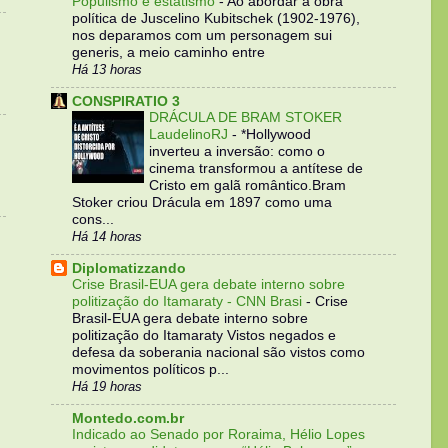
Populismo e estatismo
-
Ao abordar a obra
política de Juscelino Kubitschek (1902-1976),
nos deparamos com um personagem sui
generis, a meio caminho entre
Há 13 horas
CONSPIRATIO 3
DRÁCULA DE BRAM STOKER
LaudelinoRJ
-
*Hollywood
inverteu a inversão: como o
cinema transformou a antítese de
Cristo em galã romântico.Bram
Stoker criou Drácula em 1897 como uma
cons...
Há 14 horas
Diplomatizzando
Crise Brasil-EUA gera debate interno sobre
politização do Itamaraty - CNN Brasi
-
Crise
Brasil-EUA gera debate interno sobre
politização do Itamaraty Vistos negados e
defesa da soberania nacional são vistos como
movimentos políticos p...
Há 19 horas
Montedo.com.br
Indicado ao Senado por Roraima, Hélio Lopes