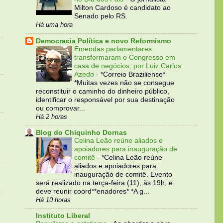
Milton Cardoso é candidato ao
Senado pelo RS.
Há uma hora
Democracia Política e novo Reformismo
Emendas parlamentares
transformaram o Congresso em
casa de negócios, por Luiz Carlos
Azedo
-
*Correio Braziliense*
*Muitas vezes não se consegue
reconstituir o caminho do dinheiro público,
identificar o responsável por sua destinação
ou comprovar...
Há 2 horas
Blog do Chiquinho Dornas
Celina Leão reúne aliados e
apoiadores para inauguração de
comitê
-
*Celina Leão reúne
aliados e apoiadores para
inauguração de comitê. Evento
será realizado na terça-feira (11), às 19h, e
deve reunir coord**enadores* *A g...
Há 10 horas
Instituto Liberal