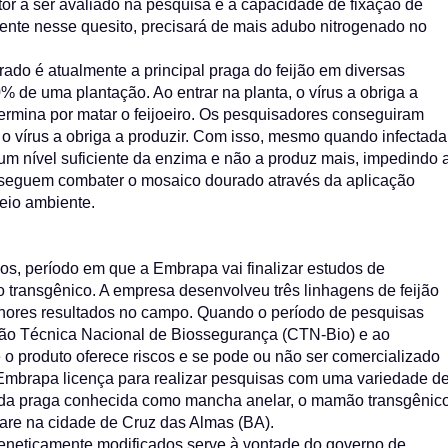
tor a ser avaliado na pesquisa é a capacidade de fixação de
iciente nesse quesito, precisará de mais adubo nitrogenado no
ado é atualmente a principal praga do feijão em diversas
% de uma plantação. Ao entrar na planta, o vírus a obriga a
ermina por matar o feijoeiro. Os pesquisadores conseguiram
 o vírus a obriga a produzir. Com isso, mesmo quando infectada
 um nível suficiente da enzima e não a produz mais, impedindo 
onseguem combater o mosaico dourado através da aplicação
eio ambiente.
os, período em que a Embrapa vai finalizar estudos de
ão transgênico. A empresa desenvolveu três linhagens de feijão
 melhores resultados no campo. Quando o período de pesquisas
são Técnica Nacional de Biossegurança (CTN-Bio) e ao
o produto oferece riscos e se pode ou não ser comercializado
 Embrapa licença para realizar pesquisas com uma variedade d
 da praga conhecida como mancha anelar, o mamão transgênic
are na cidade de Cruz das Almas (BA).
eneticamente modificados serve à vontade do governo de