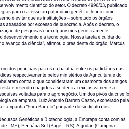
esenvolvimento científico do setor. O decreto 4996/03, publicado
 regras para o acesso ao patrimônio genético, tendo como
overno é evitar que as instituições – sobretudo os órgãos
s atrasados por excesso de burocracia. Após o decreto, o
ealização de pesquisas com organismos geneticamente
o desenvolvimento e a tecnologia. Nossa tarefa é cuidar do
o avanço da ciência”, afirmou o presidente do órgão, Marcus
m dos principais palcos da batalha entre os partidários das
didas respectivamente pelos ministérios da Agricultura e do
ebelaram contra o que consideraram um desmonte dos antigos
m estarem sendo coagidos a se dedicar exclusivamente a
esquisas voltadas para o agronegócio. Um dos pivôs da crise fo
logia da empresa, Luiz Antonio Barreto Castro, exonerado pela
a campanha “Fora Barreto” por parte do sindicato dos
 Recursos Genéticos e Biotecnologia, a Embrapa conta com as
de - MS), Pecuária Sul (Bagé – RS), Algodão (Campina