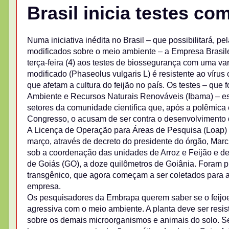
Brasil inicia testes co
Numa iniciativa inédita no Brasil – que possibilitará, 
modificados sobre o meio ambiente – a Empresa Brasil
terça-feira (4) aos testes de biossegurança com uma var
modificado (Phaseolus vulgaris L) é resistente ao vír
que afetam a cultura do feijão no país. Os testes – que 
Ambiente e Recursos Naturais Renováveis (Ibama) – e
setores da comunidade cientifica que, após a polêmica
Congresso, o acusam de ser contra o desenvolvimento 
A Licença de Operação para Áreas de Pesquisa (Loap) c
março, através de decreto do presidente do órgão, Marcus
sob a coordenação das unidades de Arroz e Feijão e d
de Goiás (GO), a doze quilômetros de Goiânia. Foram pl
transgênico, que agora começam a ser coletados para a
empresa.
Os pesquisadores da Embrapa querem saber se o feijoei
agressiva com o meio ambiente. A planta deve ser res
sobre os demais microorganismos e animais do solo. Se