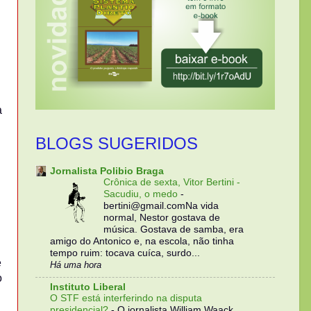
a
BLOGS SUGERIDOS
Jornalista Polibio Braga
Crônica de sexta, Vitor Bertini -
Sacudiu, o medo
-
bertini@gmail.comNa vida
normal, Nestor gostava de
música. Gostava de samba, era
amigo do Antonico e, na escola, não tinha
tempo ruim: tocava cuíca, surdo...
e
Há uma hora
o
Instituto Liberal
O STF está interferindo na disputa
presidencial?
-
O jornalista William Waack