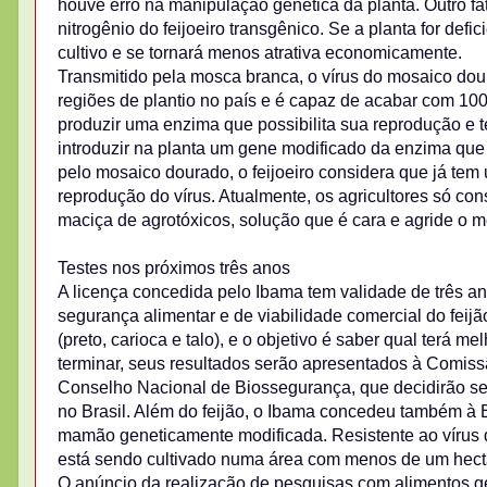
houve erro na manipulação genética da planta. Outro fa
nitrogênio do feijoeiro transgênico. Se a planta for def
cultivo e se tornará menos atrativa economicamente.
Transmitido pela mosca branca, o vírus do mosaico dour
regiões de plantio no país e é capaz de acabar com 100
produzir uma enzima que possibilita sua reprodução e t
introduzir na planta um gene modificado da enzima que
pelo mosaico dourado, o feijoeiro considera que já tem
reprodução do vírus. Atualmente, os agricultores só c
maciça de agrotóxicos, solução que é cara e agride o m
Testes nos próximos três anos
A licença concedida pelo Ibama tem validade de três an
segurança alimentar e de viabilidade comercial do feij
(preto, carioca e talo), e o objetivo é saber qual terá
terminar, seus resultados serão apresentados à Comis
Conselho Nacional de Biossegurança, que decidirão se 
no Brasil. Além do feijão, o Ibama concedeu também à
mamão geneticamente modificada. Resistente ao vírus
está sendo cultivado numa área com menos de um hect
O anúncio da realização de pesquisas com alimentos g