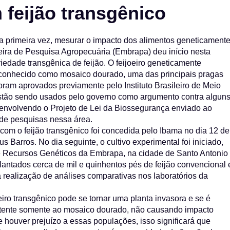
m feijão transgênico
pela primeira vez, mesurar o impacto dos alimentos geneticament
eira de Pesquisa Agropecuária (Embrapa) deu início nesta
iedade transgênica de feijão. O feijoeiro geneticamente
us conhecido como mosaico dourado, uma das principais pragas
foram aprovados previamente pelo Instituto Brasileiro de Meio
stão sendo usados pelo governo como argumento contra algun
 envolvendo o Projeto de Lei da Biossegurança enviado ao
de pesquisas nessa área.
om o feijão transgênico foi concedida pelo Ibama no dia 12 de
 Barros. No dia seguinte, o cultivo experimental foi iniciado,
e Recursos Genéticos da Embrapa, na cidade de Santo Antonio
antados cerca de mil e quinhentos pés de feijão convencional 
 realização de análises comparativas nos laboratórios da
ro transgênico pode se tornar uma planta invasora e se é
istente somente ao mosaico dourado, não causando impacto
 houver prejuízo a essas populações, isso significará que