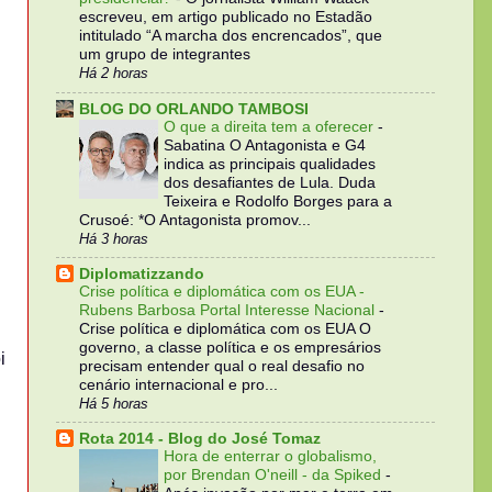
escreveu, em artigo publicado no Estadão
intitulado “A marcha dos encrencados”, que
um grupo de integrantes
Há 2 horas
BLOG DO ORLANDO TAMBOSI
O que a direita tem a oferecer
-
Sabatina O Antagonista e G4
indica as principais qualidades
dos desafiantes de Lula. Duda
Teixeira e Rodolfo Borges para a
Crusoé: *O Antagonista promov...
Há 3 horas
Diplomatizzando
Crise política e diplomática com os EUA -
Rubens Barbosa Portal Interesse Nacional
-
Crise política e diplomática com os EUA O
governo, a classe política e os empresários
i
precisam entender qual o real desafio no
cenário internacional e pro...
Há 5 horas
Rota 2014 - Blog do José Tomaz
Hora de enterrar o globalismo,
por Brendan O'neill - da Spiked
-