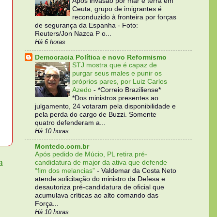
Após invasão por mar e terra em
Ceuta, grupo de imigrantes é
reconduzido à fronteira por forças
de segurança da Espanha - Foto:
Reuters/Jon Nazca P o...
Há 6 horas
Democracia Política e novo Reformismo
STJ mostra que é capaz de
purgar seus males e punir os
próprios pares, por Luiz Carlos
Azedo
-
*Correio Braziliense*
*Dos ministros presentes ao
julgamento, 24 votaram pela disponibilidade e
pela perda do cargo de Buzzi. Somente
quatro defenderam a...
Há 10 horas
Montedo.com.br
Após pedido de Múcio, PL retira pré-
a
candidatura de major da ativa que defende
“fim dos melancias”
-
Valdemar da Costa Neto
atende solicitação do ministro da Defesa e
desautoriza pré-candidatura de oficial que
acumulava críticas ao alto comando das
Força...
Há 10 horas