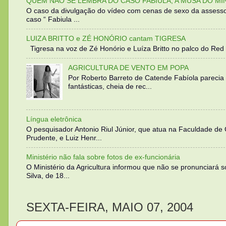
QUEM NÃO SE LEMBRA DO CASO FABIULA, A MUSA DO MI
O caso da divulgação do vídeo com cenas de sexo da assesso
caso “ Fabiula ...
LUIZA BRITTO e ZÉ HONÓRIO cantam TIGRESA
Tigresa na voz de Zé Honório e Luíza Britto no palco do Red 
AGRICULTURA DE VENTO EM POPA
Por Roberto Barreto de Catende Fabíola parecia
fantásticas, cheia de rec...
Língua eletrônica
O pesquisador Antonio Riul Júnior, que atua na Faculdade de
Prudente, e Luiz Henr...
Ministério não fala sobre fotos de ex-funcionária
O Ministério da Agricultura informou que não se pronunciará 
Silva, de 18...
SEXTA-FEIRA, MAIO 07, 2004