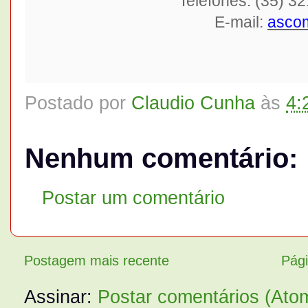
Telefones: (35) 3
E-mail:
asco
Postado por
Claudio Cunha
às
4:
Nenhum comentário:
Postar um comentário
Postagem mais recente
Pági
Assinar:
Postar comentários (Ato