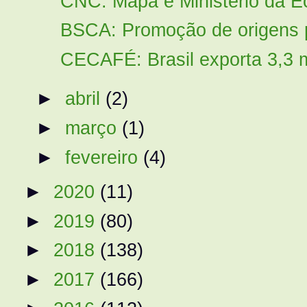
CNC: Mapa e Ministério da Ec
BSCA: Promoção de origens pr
CECAFÉ: Brasil exporta 3,3 m
►
abril
(2)
►
março
(1)
►
fevereiro
(4)
►
2020
(11)
►
2019
(80)
►
2018
(138)
►
2017
(166)