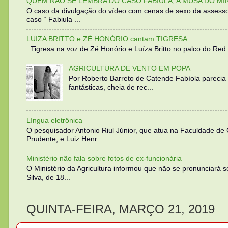
QUEM NÃO SE LEMBRA DO CASO FABIULA, A MUSA DO MI
O caso da divulgação do vídeo com cenas de sexo da assesso
caso “ Fabiula ...
LUIZA BRITTO e ZÉ HONÓRIO cantam TIGRESA
Tigresa na voz de Zé Honório e Luíza Britto no palco do Red 
AGRICULTURA DE VENTO EM POPA
Por Roberto Barreto de Catende Fabíola parecia
fantásticas, cheia de rec...
Língua eletrônica
O pesquisador Antonio Riul Júnior, que atua na Faculdade de
Prudente, e Luiz Henr...
Ministério não fala sobre fotos de ex-funcionária
O Ministério da Agricultura informou que não se pronunciará 
Silva, de 18...
QUINTA-FEIRA, MARÇO 21, 2019