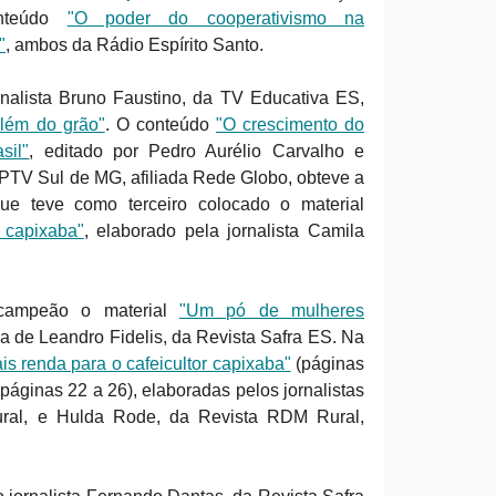
onteúdo
"O poder do cooperativismo na
"
, ambos da Rádio Espírito Santo.
nalista Bruno Faustino, da TV Educativa ES,
além do grão"
. O conteúdo
"O crescimento do
sil"
, editado por Pedro Aurélio Carvalho e
PTV Sul de MG, afiliada Rede Globo, obteve a
ue teve como terceiro colocado o material
 capixaba"
, elaborado pela jornalista Camila
 campeão o material
"Um pó de mulheres
ia de Leandro Fidelis, da Revista Safra ES. Na
is renda para o cafeicultor capixaba"
(páginas
páginas 22 a 26), elaboradas pelos jornalistas
ural, e Hulda Rode, da Revista RDM Rural,