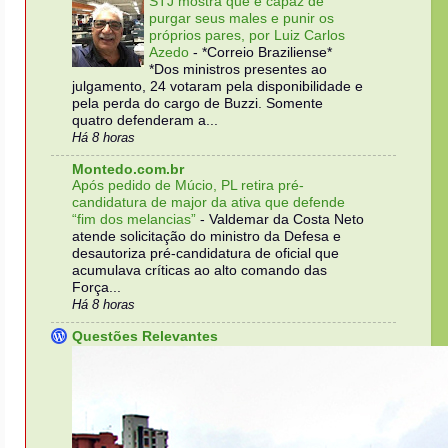
STJ mostra que é capaz de
purgar seus males e punir os
próprios pares, por Luiz Carlos
Azedo
-
*Correio Braziliense*
*Dos ministros presentes ao
julgamento, 24 votaram pela disponibilidade e
pela perda do cargo de Buzzi. Somente
quatro defenderam a...
Há 8 horas
Montedo.com.br
Após pedido de Múcio, PL retira pré-
candidatura de major da ativa que defende
“fim dos melancias”
-
Valdemar da Costa Neto
atende solicitação do ministro da Defesa e
desautoriza pré-candidatura de oficial que
acumulava críticas ao alto comando das
Força...
Há 8 horas
Questões Relevantes