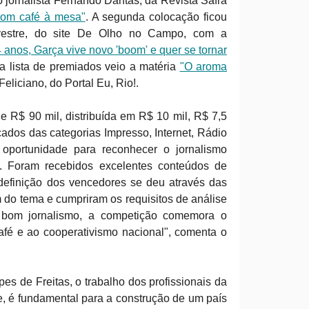
a o jornalista Fernando Dantas, da Revista Safra
bom café à mesa"
. A segunda colocação ficou
vestre, do site De Olho no Campo, com a
 anos, Garça vive novo 'boom' e quer se tornar
a lista de premiados veio a matéria
"O aroma
Feliciano, do Portal Eu, Rio!.
e R$ 90 mil, distribuída em R$ 10 mil, R$ 7,5
ocados das categorias Impresso, Internet, Rádio
oportunidade para reconhecer o jornalismo
il. Foram recebidos excelentes conteúdos de
definição dos vencedores se deu através das
do tema e cumpriram os requisitos de análise
 bom jornalismo, a competição comemora o
afé e ao cooperativismo nacional", comenta o
s de Freitas, o trabalho dos profissionais da
, é fundamental para a construção de um país