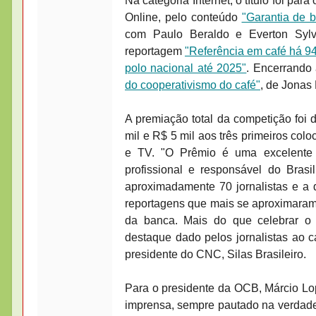
Na categoria Internet, o título foi par
Online, pelo conteúdo
"Garantia de 
com Paulo Beraldo e Everton Syl
reportagem
"Referência em café há 94
polo nacional até 2025"
. Encerrando 
do cooperativismo do café"
, de Jonas 
A premiação total da competição foi d
mil e R$ 5 mil aos três primeiros col
e TV. "O Prêmio é uma excelente 
profissional e responsável do Bras
aproximadamente 70 jornalistas e a 
reportagens que mais se aproximaram 
da banca. Mais do que celebrar o
destaque dado pelos jornalistas ao c
presidente do CNC, Silas Brasileiro.
Para o presidente da OCB, Márcio Lope
imprensa, sempre pautado na verdade