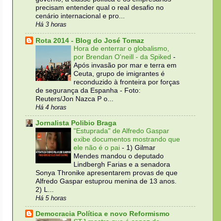
precisam entender qual o real desafio no
cenário internacional e pro...
Há 3 horas
Rota 2014 - Blog do José Tomaz
Hora de enterrar o globalismo,
por Brendan O'neill - da Spiked
-
Após invasão por mar e terra em
Ceuta, grupo de imigrantes é
reconduzido à fronteira por forças
de segurança da Espanha - Foto:
Reuters/Jon Nazca P o...
Há 4 horas
Jornalista Polibio Braga
"Estuprada" de Alfredo Gaspar
exibe documentos mostrando que
ele não é o pai
-
1) Gilmar
Mendes mandou o deputado
Lindbergh Farias e a senadora
Sonya Thronike apresentarem provas de que
Alfredo Gaspar estuprou menina de 13 anos.
2) L...
Há 5 horas
Democracia Política e novo Reformismo