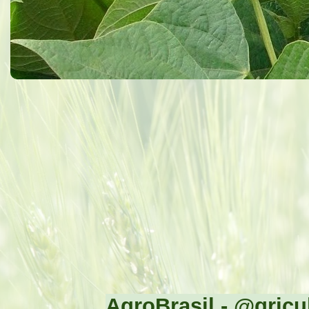
AgroBrasil - @gricul