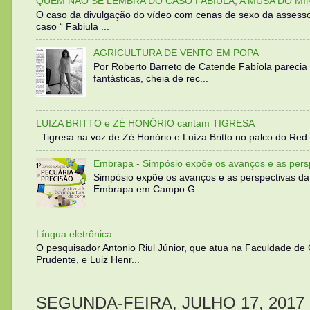
QUEM NÃO SE LEMBRA DO CASO FABIULA, A MUSA DO MI
O caso da divulgação do vídeo com cenas de sexo da assesso
caso “ Fabiula ...
AGRICULTURA DE VENTO EM POPA
Por Roberto Barreto de Catende Fabíola parecia
fantásticas, cheia de rec...
LUIZA BRITTO e ZÉ HONÓRIO cantam TIGRESA
Tigresa na voz de Zé Honório e Luíza Britto no palco do Red 
Embrapa - Simpósio expõe os avanços e as persp
Simpósio expõe os avanços e as perspectivas da
Embrapa em Campo G...
Língua eletrônica
O pesquisador Antonio Riul Júnior, que atua na Faculdade de
Prudente, e Luiz Henr...
SEGUNDA-FEIRA, JULHO 17, 2017