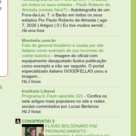
e
em todos os seus estados - Paulo Roberto de
o
Almeida (revista Será?)
-
Autobiografia de um
Fora-da-Lei, 7: o Barão em todos os seus
estados Por Paulo Roberto de Almeida | ago
7, 2026 | Artigos | 0 | Eu tive muitos servid...
Há uma hora
Montedo.com.br
Foto de general brasileiro é usada por site
italiano como exemplo de uso incorreto de
colete balístico
-
Imagem do oficial com
equipamento desajustado ilustra publicação
como exemplo a não ser seguido. O portal
especializado italiano GOODFELLAS usou a
imagem...
Há 2 horas
a
Instituto Liberal
Programa IL Flash episódio 321
-
Confira os
sete artigos mais populares no site e redes
sociais comentados por Lucas Berlanza:
Há 2 horas
CONSPIRATIO 3
FLÁVIO BOLSONARO FAZ
PRONUNCIAMENTO -