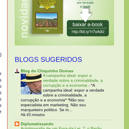
)
BLOGS SUGERIDOS
Blog do Chiquinho Dornas
e
A campanha ideal: expor a
s
verdade sobre a criminalidade, a
corrupção e a economia
-
*A
o
campanha ideal: expor a verdade
s
sobre a criminalidade, a
s
corrupção e a economia* *Não sou
s
especialista em marketing. Não sou
marqueteiro político. Se m...
e
Há 43 minutos
Diplomatizzando
Autobiografia de um Fora-da-Lei, 7: o Barão