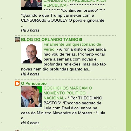
CANDIDATO À PRESIDÊNCIA DA
REPÚBLICA
-
** * * * * * * * * * * * *
* * * * * ** *Continuem orando* ** *
*Quando é que Trump vai mexer com a
CENSURA do GOOGLE? O povo é ignorante
...
Há 3 horas
BLOG DO ORLANDO TAMBOSI
Finalmente um questionário de
Verão!
-
A ironia disto é que ainda
não vou de férias. Prometo voltar
para a semana com novas e
profundas reflexões, mas não tão
novas nem tão profundas quanto as...
Há 4 horas
O Periscópio
COCHICHOS MARCAM O
MOMENTO POLÍTICO
NACIONAL
-
* Por THEODIANO
BASTOS* *Encontro secreto de
Lula com Davi Alcolumbre na
casa do Ministro Alexandre de Moraes * *Lula
e...
Há 6 horas