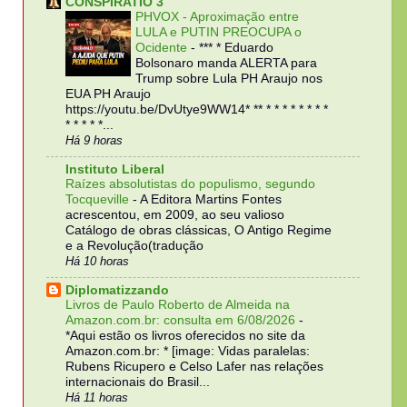
CONSPIRATIO 3
PHVOX - Aproximação entre
LULA e PUTIN PREOCUPA o
Ocidente
-
*** * Eduardo
Bolsonaro manda ALERTA para
Trump sobre Lula PH Araujo nos
EUA PH Araujo
https://youtu.be/DvUtye9WW14* ** * * * * * * * *
* * * * *...
Há 9 horas
Instituto Liberal
Raízes absolutistas do populismo, segundo
Tocqueville
-
A Editora Martins Fontes
acrescentou, em 2009, ao seu valioso
Catálogo de obras clássicas, O Antigo Regime
e a Revolução(tradução
Há 10 horas
Diplomatizzando
Livros de Paulo Roberto de Almeida na
Amazon.com.br: consulta em 6/08/2026
-
*Aqui estão os livros oferecidos no site da
Amazon.com.br: * [image: Vidas paralelas:
Rubens Ricupero e Celso Lafer nas relações
internacionais do Brasil...
Há 11 horas