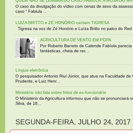
QUEM NÃO SE LEMBRA DO CASO FABIULA, A MUSA DO MI
O caso da divulgação do vídeo com cenas de sexo da assesso
caso “ Fabiula ...
LUIZA BRITTO e ZÉ HONÓRIO cantam TIGRESA
Tigresa na voz de Zé Honório e Luíza Britto no palco do Red 
AGRICULTURA DE VENTO EM POPA
Por Roberto Barreto de Catende Fabíola parecia
fantásticas, cheia de rec...
Língua eletrônica
O pesquisador Antonio Riul Júnior, que atua na Faculdade de
Prudente, e Luiz Henr...
Ministério não fala sobre fotos de ex-funcionária
O Ministério da Agricultura informou que não se pronunciará 
Silva, de 18...
SEGUNDA-FEIRA, JULHO 24, 2017