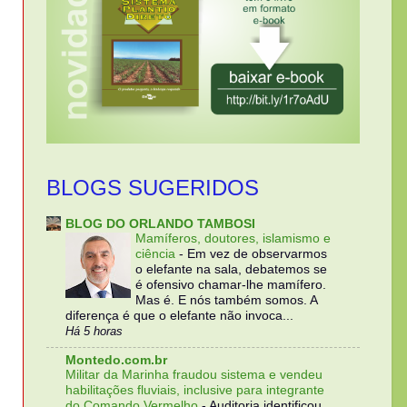
BLOGS SUGERIDOS
BLOG DO ORLANDO TAMBOSI
Mamíferos, doutores, islamismo e
ciência
-
Em vez de observarmos
o elefante na sala, debatemos se
é ofensivo chamar-lhe mamífero.
Mas é. E nós também somos. A
diferença é que o elefante não invoca...
Há 5 horas
Montedo.com.br
Militar da Marinha fraudou sistema e vendeu
habilitações fluviais, inclusive para integrante
do Comando Vermelho
-
Auditoria identificou