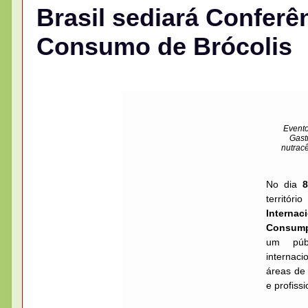
Brasil sediará Conferê
Consumo de Brócolis
Evento
Gast
nutracê
No dia
territó
Internac
Consump
um públ
internaci
áreas de 
e profiss