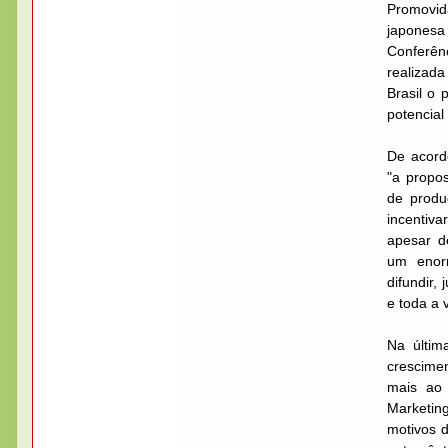
Promovid
japonesa
Conferên
realizad
Brasil o
potencial
De acord
"a propo
de produ
incentiva
apesar d
um enorm
difundir, 
e toda a 
Na últim
crescime
mais ao 
Marketin
motivos d