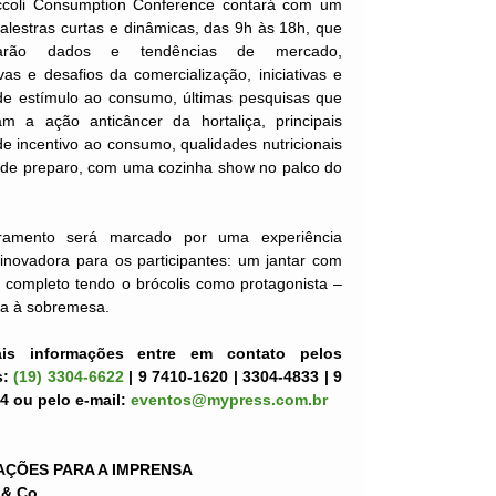
ccoli Consumption Conference contará com um
palestras curtas e dinâmicas, das 9h às 18h, que
tarão dados e tendências de mercado,
vas e desafios da comercialização, iniciativas e
 de estímulo ao consumo, últimas pesquisas que
m a ação anticâncer da hortaliça, principais
de incentivo ao consumo, qualidades nutricionais
 de preparo, com uma cozinha show no palco do
ramento será marcado por uma experiência
 inovadora para os participantes: um jantar com
completo tendo o brócolis como protagonista –
da à sobremesa.
is informações entre em contato pelos
s:
(19) 3304-6622
| 9 7410-1620 | 3304-4833 | 9
4 ou pelo e-mail:
eventos@mypress.com.br
ÇÕES PARA A IMPRENSA
& Co.