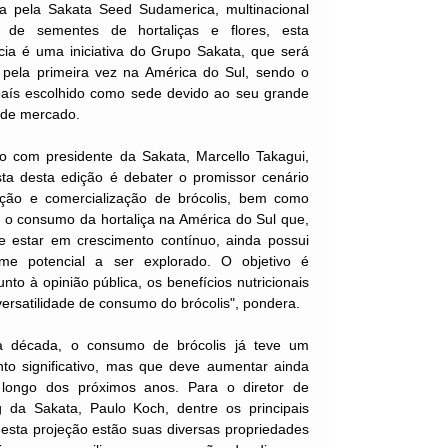
a pela Sakata Seed Sudamerica, multinacional
 de sementes de hortaliças e flores, esta
cia é uma iniciativa do Grupo Sakata, que será
a pela primeira vez na América do Sul, sendo o
 país escolhido como sede devido ao seu grande
 de mercado.
o com presidente da Sakata, Marcello Takagui,
sta desta edição é debater o promissor cenário
ção e comercialização de brócolis, bem como
r o consumo da hortaliça na América do Sul que,
e estar em crescimento contínuo, ainda possui
e potencial a ser explorado. O objetivo é
junto à opinião pública, os benefícios nutricionais
versatilidade de consumo do brócolis", pondera.
a década, o consumo de brócolis já teve um
nto significativo, mas que deve aumentar ainda
longo dos próximos anos. Para o diretor de
g da Sakata, Paulo Koch, dentre os principais
esta projeção estão suas diversas propriedades