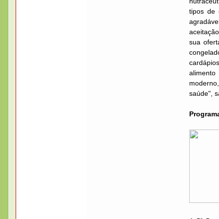
nutracêu
tipos de
agradáve
aceitação
sua ofer
congela
cardápios
alimento
moderno,
saúde", s
Program