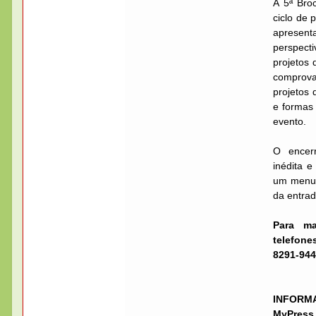
A 5ª Bro
ciclo de 
apresen
perspecti
projetos
comprova
projetos 
e formas
evento.
O encer
inédita e
um menu 
da entra
Para ma
telefone
8291-944
INFORMA
MyPress 