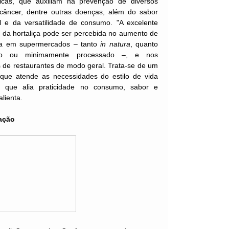
ticas, que auxiliam na prevenção de diversos
 câncer, dentre outras doenças, além do sabor
l e da versatilidade de consumo. "A excelente
 da hortaliça pode ser percebida no aumento de
ta em supermercados – tanto
in natura
, quanto
do ou minimamente processado –, e nos
 de restaurantes de modo geral. Trata-se de um
 que atende as necessidades do estilo de vida
 que alia praticidade no consumo, sabor e
alienta.
ação