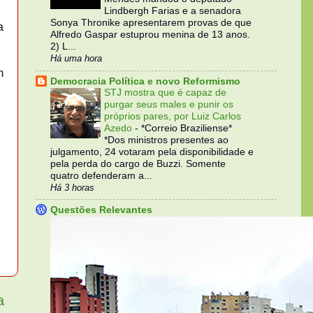
Lindbergh Farias e a senadora
Sonya Thronike apresentarem provas de que
a
Alfredo Gaspar estuprou menina de 13 anos.
2) L...
Há uma hora
m
Democracia Política e novo Reformismo
STJ mostra que é capaz de
purgar seus males e punir os
próprios pares, por Luiz Carlos
Azedo
-
*Correio Braziliense*
*Dos ministros presentes ao
julgamento, 24 votaram pela disponibilidade e
pela perda do cargo de Buzzi. Somente
quatro defenderam a...
Há 3 horas
Questões Relevantes
a