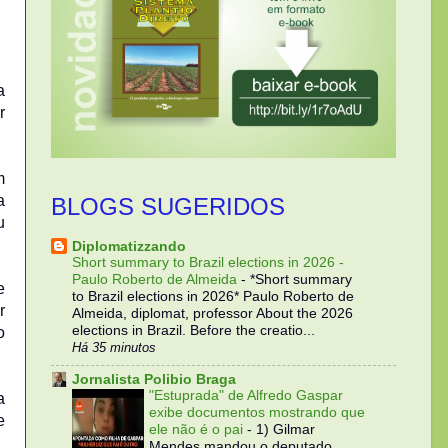
a
r
m
a
BLOGS SUGERIDOS
u
Diplomatizzando
Short summary to Brazil elections in 2026 -
Paulo Roberto de Almeida
-
*Short summary
e
to Brazil elections in 2026* Paulo Roberto de
r
Almeida, diplomat, professor About the 2026
elections in Brazil. Before the creatio...
o
Há 35 minutos
Jornalista Polibio Braga
"Estuprada" de Alfredo Gaspar
a
exibe documentos mostrando que
e
ele não é o pai
-
1) Gilmar
Mendes mandou o deputado