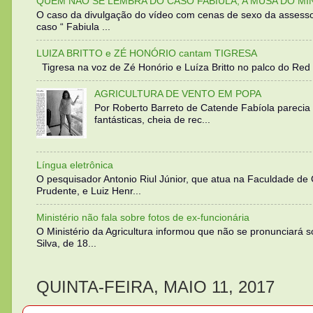
QUEM NÃO SE LEMBRA DO CASO FABIULA, A MUSA DO MI
O caso da divulgação do vídeo com cenas de sexo da assesso
caso “ Fabiula ...
LUIZA BRITTO e ZÉ HONÓRIO cantam TIGRESA
Tigresa na voz de Zé Honório e Luíza Britto no palco do Red 
AGRICULTURA DE VENTO EM POPA
Por Roberto Barreto de Catende Fabíola parecia
fantásticas, cheia de rec...
Língua eletrônica
O pesquisador Antonio Riul Júnior, que atua na Faculdade de
Prudente, e Luiz Henr...
Ministério não fala sobre fotos de ex-funcionária
O Ministério da Agricultura informou que não se pronunciará 
Silva, de 18...
QUINTA-FEIRA, MAIO 11, 2017