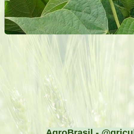
AgroBrasil - @gricul