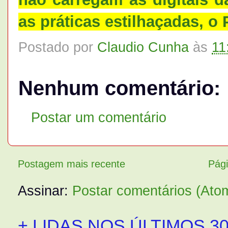
as práticas estilhaçadas, o
Postado por
Claudio Cunha
às
11
Nenhum comentário:
Postar um comentário
Postagem mais recente
Pági
Assinar:
Postar comentários (Ato
+ LIDAS NOS ÚLTIMOS 30