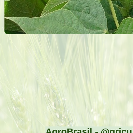
AgroBrasil - @gricul