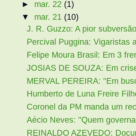
►
mar. 22
(1)
▼
mar. 21
(10)
J. R. Guzzo: A pior subversã
Percival Puggina: Vigaristas a
Felipe Moura Brasil: Em 3 fre
JOSIAS DE SOUZA: Em crise, 
MERVAL PEREIRA: "Em busca d
Humberto de Luna Freire Filh
Coronel da PM manda um rec
Aécio Neves: "Quem governa o
REINALDO AZEVEDO: Docume