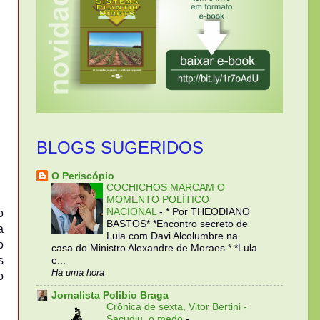
BLOGS SUGERIDOS
O Periscópio
COCHICHOS MARCAM O
MOMENTO POLÍTICO
NACIONAL
-
* Por THEODIANO
o
BASTOS* *Encontro secreto de
a
Lula com Davi Alcolumbre na
o
casa do Ministro Alexandre de Moraes * *Lula
s
e...
Há uma hora
o
Jornalista Polibio Braga
Crônica de sexta, Vitor Bertini -
Sacudiu, o medo
-