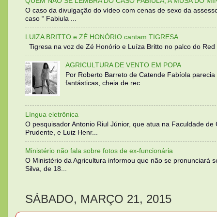
QUEM NÃO SE LEMBRA DO CASO FABIULA, A MUSA DO MI
O caso da divulgação do vídeo com cenas de sexo da assesso
caso “ Fabiula ...
LUIZA BRITTO e ZÉ HONÓRIO cantam TIGRESA
Tigresa na voz de Zé Honório e Luíza Britto no palco do Red 
AGRICULTURA DE VENTO EM POPA
Por Roberto Barreto de Catende Fabíola parecia
fantásticas, cheia de rec...
Língua eletrônica
O pesquisador Antonio Riul Júnior, que atua na Faculdade de
Prudente, e Luiz Henr...
Ministério não fala sobre fotos de ex-funcionária
O Ministério da Agricultura informou que não se pronunciará 
Silva, de 18...
SÁBADO, MARÇO 21, 2015