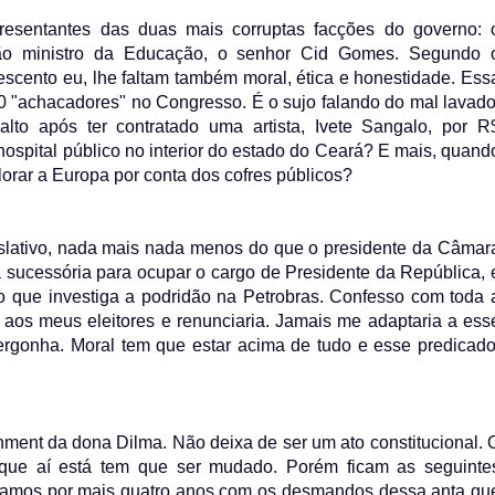
presentantes das duas mais corruptas facções do governo: 
ntão ministro da Educação, o senhor Cid Gomes. Segundo 
escento eu, lhe faltam também moral, ética e honestidade. Ess
00 "achacadores" no Congresso. É o sujo falando do mal lavado
lto após ter contratado uma artista, Ivete Sangalo, por R
spital público no interior do estado do Ceará? E mais, quand
plorar a Europa por conta dos cofres públicos?
islativo, nada mais nada menos do que o presidente da Câmar
 sucessória para ocupar o cargo de Presidente da República, 
o que investiga a podridão na Petrobras. Confesso com toda 
 aos meus eleitores e renunciaria. Jamais me adaptaria a ess
ergonha. Moral tem que estar acima de tudo e esse predicado
ent da dona Dilma. Não deixa de ser um ato constitucional. 
 que aí está tem que ser mudado. Porém ficam as seguinte
aríamos por mais quatro anos com os desmandos dessa anta qu