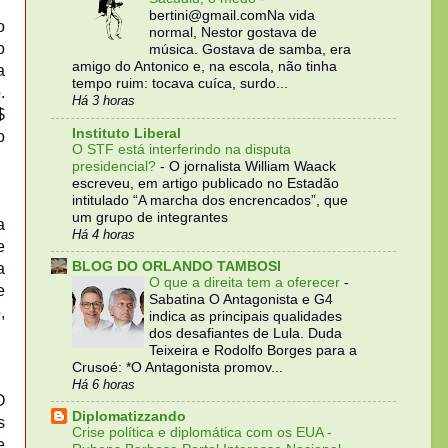
bertini@gmail.comNa vida
o
normal, Nestor gostava de
o
música. Gostava de samba, era
amigo do Antonico e, na escola, não tinha
a
tempo ruim: tocava cuíca, surdo...
.
Há 3 horas
$
Instituto Liberal
o
O STF está interferindo na disputa
presidencial?
-
O jornalista William Waack
escreveu, em artigo publicado no Estadão
intitulado “A marcha dos encrencados”, que
um grupo de integrantes
a
Há 4 horas
e
BLOG DO ORLANDO TAMBOSI
a
O que a direita tem a oferecer
-
e
Sabatina O Antagonista e G4
,
indica as principais qualidades
dos desafiantes de Lula. Duda
Teixeira e Rodolfo Borges para a
Crusoé: *O Antagonista promov...
Há 6 horas
O
Diplomatizzando
s
Crise política e diplomática com os EUA -
e