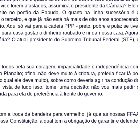
vice forem afastados, assumiria o presidente da Câmara? Ele 
reito no portão da Papuda. O quarto na linha sucessória é 
o terceiro, e que já não está há mais de oito anos apodrecend
o. Aqui só vai para a cadeia PPP - preto, pobre e puta; se tive
para casa gastar o dinheiro roubado e rir da nossa cara. Agora
ória? O atual presidente do Supremo Tribunal Federal (STF), 
e todos pela sua coragem, imparcialidade e independência co
Planalto; afinal não deve muito à criatura, preferia ficar lá po
 qual ele deve muito), sobre como deveria agir na condução d
ista de tudo isso, tomei uma decisão; não vou mais pedir 
da para ela de preferência à frente do governo.
com a troca da bandeira para vermelho, já que as nossas FFA
sa Constituição, a qual tem a obrigação de garantir e defende