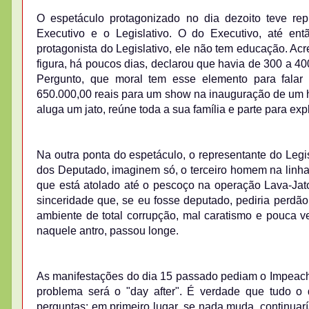
O espetáculo protagonizado no dia dezoito teve re
Executivo e o Legislativo. O do Executivo, até e
protagonista do Legislativo, ele não tem educação. Acr
figura, há poucos dias, declarou que havia de 300 a 4
Pergunto, que moral tem esse elemento para falar a
650.000,00 reais para um show na inauguração de um ho
aluga um jato, reúne toda a sua família e parte para ex
Na outra ponta do espetáculo, o representante do Leg
dos Deputado, imaginem só, o terceiro homem na linha
que está atolado até o pescoço na operação Lava-Jat
sinceridade que, se eu fosse deputado, pediria perdão
ambiente de total corrupção, mal caratismo e pouca v
naquele antro, passou longe.
As manifestações do dia 15 passado pediam o Impeachm
problema será o "day after". É verdade que tudo o
perguntas: em primeiro lugar, se nada muda, continu