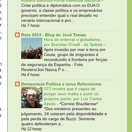
Rubens Barbosa Portal Interesse Nacional
-
é
Crise política e diplomática com os EUA O
governo, a classe política e os empresários
o
precisam entender qual o real desafio no
o
cenário internacional e pro...
r
Há 7 horas
,
Rota 2014 - Blog do José Tomaz
o
Hora de enterrar o globalismo,
por Brendan O'neill - da Spiked
-
Após invasão por mar e terra em
Ceuta, grupo de imigrantes é
reconduzido à fronteira por forças
m
de segurança da Espanha - Foto:
Reuters/Jon Nazca P o...
r
Há 8 horas
a
o
Democracia Política e novo Reformismo
STJ mostra que é capaz de
purgar seus males e punir os
próprios pares, por Luiz Carlos
Azedo
-
*Correio Braziliense*
*Dos ministros presentes ao
A
julgamento, 24 votaram pela disponibilidade e
r
pela perda do cargo de Buzzi. Somente
quatro defenderam a...
Há 12 horas