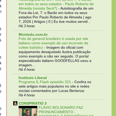
à
em todos os seus estados - Paulo Roberto de
a
Almeida (revista Será?)
-
Autobiografia de um
m
Fora-da-Lei, 7: o Barão em todos os seus
estados Por Paulo Roberto de Almeida | ago
7, 2026 | Artigos | 0 | Eu tive muitos servid...
Há 3 horas
s
e
Montedo.com.br
Foto de general brasileiro é usada por site
s
italiano como exemplo de uso incorreto de
colete balístico
-
Imagem do oficial com
equipamento desajustado ilustra publicação
como exemplo a não ser seguido. O portal
o
especializado italiano GOODFELLAS usou a
a
imagem...
s
Há 4 horas
Instituto Liberal
Programa IL Flash episódio 321
-
Confira os
é
sete artigos mais populares no site e redes
sociais comentados por Lucas Berlanza:
o
Há 4 horas
CONSPIRATIO 3
FLÁVIO BOLSONARO FAZ
o
PRONUNCIAMENTO -
e