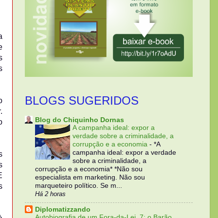
a
e
s
s
BLOGS SUGERIDOS
o
.
Blog do Chiquinho Dornas
o
A campanha ideal: expor a
verdade sobre a criminalidade, a
corrupção e a economia
-
*A
campanha ideal: expor a verdade
s
sobre a criminalidade, a
s
corrupção e a economia* *Não sou
E
especialista em marketing. Não sou
s
marqueteiro político. Se m...
Há 2 horas
Diplomatizzando
Autobiografia de um Fora-da-Lei, 7: o Barão