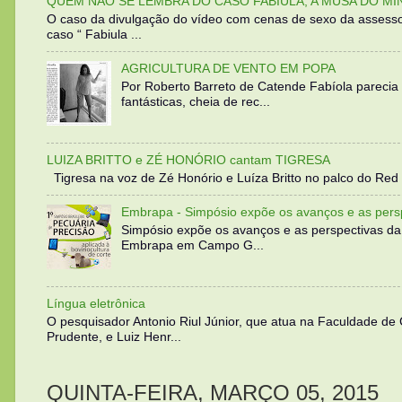
QUEM NÃO SE LEMBRA DO CASO FABIULA, A MUSA DO MI
O caso da divulgação do vídeo com cenas de sexo da assesso
caso “ Fabiula ...
AGRICULTURA DE VENTO EM POPA
Por Roberto Barreto de Catende Fabíola parecia
fantásticas, cheia de rec...
LUIZA BRITTO e ZÉ HONÓRIO cantam TIGRESA
Tigresa na voz de Zé Honório e Luíza Britto no palco do Red 
Embrapa - Simpósio expõe os avanços e as persp
Simpósio expõe os avanços e as perspectivas da
Embrapa em Campo G...
Língua eletrônica
O pesquisador Antonio Riul Júnior, que atua na Faculdade de
Prudente, e Luiz Henr...
QUINTA-FEIRA, MARÇO 05, 2015