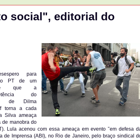
o social", editorial do
sespero para
r o PT de um
stre que a
petência do
no de Dilma
f torna a cada
da Silva ameaça
sa de manobra do
ST). Lula acenou com essa ameaça em evento "em defesa d
 de Imprensa (ABI), no Rio de Janeiro, pelo braço sindical d