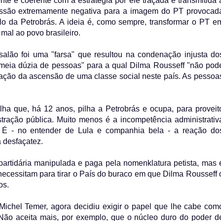
nte é coerente com a estratégia por ele traçada e transmitida 
ercussão extremamente negativa para a imagem do PT provocad
lo da Petrobrás. A ideia é, como sempre, transformar o PT e
 mal ao povo brasileiro.
ão foi uma "farsa" que resultou na condenação injusta do
e "meia dúzia de pessoas" para a qual Dilma Rousseff "não pod
ização da ascensão de uma classe social neste país. As pessoa
lha que, há 12 anos, pilha a Petrobrás e ocupa, para proveit
tração pública. Muito menos é a incompetência administrativ
 É - no entender de Lula e companhia bela - a reação do
a desfaçatez.
 partidária manipulada e paga pela nomenklatura petista, mas 
 necessitam para tirar o País do buraco em que Dilma Rousseff 
os.
Michel Temer, agora decidiu exigir o papel que lhe cabe com
Não aceita mais, por exemplo, que o núcleo duro do poder d