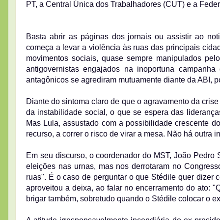
PT, a Central Única dos Trabalhadores (CUT) e a Feder
Basta abrir as páginas dos jornais ou assistir ao noti
começa a levar a violência às ruas das principais cida
movimentos sociais, quase sempre manipulados pelo P
antigovernistas engajados na inoportuna campanha
antagônicos se agrediram mutuamente diante da ABI, p
Diante do sintoma claro de que o agravamento da crise 
da instabilidade social, o que se espera das liderança
Mas Lula, assustado com a possibilidade crescente do 
recurso, a correr o risco de virar a mesa. Não há outra i
Em seu discurso, o coordenador do MST, João Pedro S
eleições nas urnas, mas nos derrotaram no Congresso
ruas". É o caso de perguntar o que Stédile quer dizer 
aproveitou a deixa, ao falar no encerramento do ato:
brigar também, sobretudo quando o Stédile colocar o ex