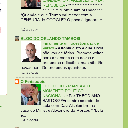
CANDIDATO À PRESIDÊNCIA DA
m
REPÚBLICA
-
** * * * * * * * * * * * *
s
* * * * * ** *Continuem orando* ** *
*Quando é que Trump vai mexer com a
CENSURA do GOOGLE? O povo é ignorante
...
e
Há 5 horas
BLOG DO ORLANDO TAMBOSI
Finalmente um questionário de
Verão!
-
A ironia disto é que ainda
não vou de férias. Prometo voltar
para a semana com novas e
profundas reflexões, mas não tão
novas nem tão profundas quanto as...
Há 5 horas
O Periscópio
COCHICHOS MARCAM O
MOMENTO POLÍTICO
NACIONAL
-
* Por THEODIANO
BASTOS* *Encontro secreto de
a
Lula com Davi Alcolumbre na
casa do Ministro Alexandre de Moraes * *Lula
e...
Há 7 horas