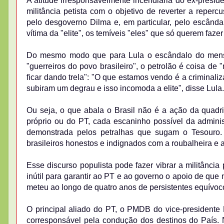
A atitude irresponsavelmente incendiária do ex-preside
militância petista com o objetivo de reverter a rep
pelo desgoverno Dilma e, em particular, pelo escânda
vítima da "elite", os temíveis "eles" que só querem fazer
Do mesmo modo que para Lula o escândalo do mensal
"guerreiros do povo brasileiro", o petrolão é coisa d
ficar dando trela": "O que estamos vendo é a criminal
subiram um degrau e isso incomoda a elite", disse Lula.
Ou seja, o que abala o Brasil não é a ação da quadri
próprio ou do PT, cada escaninho possível da adminis
demonstrada pelos petralhas que sugam o Tesouro.
brasileiros honestos e indignados com a roubalheira e 
Esse discurso populista pode fazer vibrar a militância
inútil para garantir ao PT e ao governo o apoio de que
meteu ao longo de quatro anos de persistentes equívoc
O principal aliado do PT, o PMDB do vice-presidente 
corresponsável pela condução dos destinos do País. 