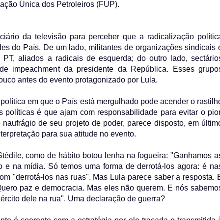
ação Única dos Petroleiros (FUP).
ciário da televisão para perceber que a radicalização polític
des do País. De um lado, militantes de organizações sindicais 
T, aliados a radicais de esquerda; do outro lado, sectário
 de impeachment da presidente da República. Esses grupo
ouco antes do evento protagonizado por Lula.
política em que o País está mergulhado pode acender o rastilh
s políticas é que ajam com responsabilidade para evitar o pior
naufrágio de seu projeto de poder, parece disposto, em últim
nterpretação para sua atitude no evento.
tédile, como de hábito botou lenha na fogueira: "Ganhamos a
 e na mídia. Só temos uma forma de derrotá-los agora: é na
com "derrotá-los nas ruas". Mas Lula parece saber a resposta. 
 "Quero paz e democracia. Mas eles não querem. E nós sabemo
ército dele na rua". Uma declaração de guerra?