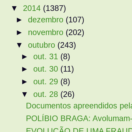
▼
2014
(1387)
►
dezembro
(107)
►
novembro
(202)
▼
outubro
(243)
►
out. 31
(8)
►
out. 30
(11)
►
out. 29
(8)
▼
out. 28
(26)
Documentos apreendidos pela 
POLÍBIO BRAGA: Avolumam-se
EVOLUÇÃO DE UMA FRAU