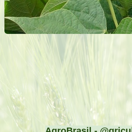
AgroBrasil - @gricul