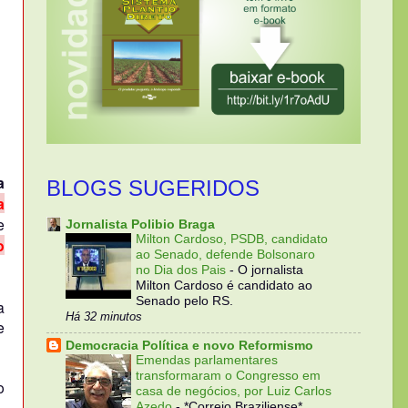
a
BLOGS SUGERIDOS
a
e
Jornalista Polibio Braga
Milton Cardoso, PSDB, candidato
o
ao Senado, defende Bolsonaro
no Dia dos Pais
-
O jornalista
Milton Cardoso é candidato ao
Senado pelo RS.
a
Há 32 minutos
e
Democracia Política e novo Reformismo
Emendas parlamentares
transformaram o Congresso em
o
casa de negócios, por Luiz Carlos
Azedo
-
*Correio Braziliense*