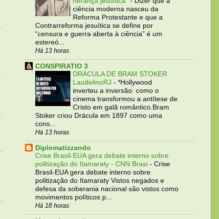
herança jesuítica”
-
Dizer que a
ciência moderna nasceu da
Reforma Protestante e que a
Contrarreforma jesuítica se define por
“censura e guerra aberta à ciência” é um
estereó...
Há 13 horas
CONSPIRATIO 3
DRÁCULA DE BRAM STOKER
LaudelinoRJ
-
*Hollywood
inverteu a inversão: como o
cinema transformou a antítese de
Cristo em galã romântico.Bram
Stoker criou Drácula em 1897 como uma
cons...
Há 13 horas
Diplomatizzando
Crise Brasil-EUA gera debate interno sobre
politização do Itamaraty - CNN Brasi
-
Crise
Brasil-EUA gera debate interno sobre
politização do Itamaraty Vistos negados e
defesa da soberania nacional são vistos como
movimentos políticos p...
Há 18 horas