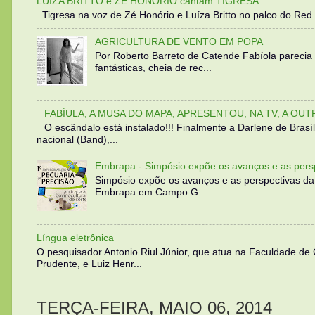
LUIZA BRITTO e ZÉ HONÓRIO cantam TIGRESA
Tigresa na voz de Zé Honório e Luíza Britto no palco do Red 
AGRICULTURA DE VENTO EM POPA
Por Roberto Barreto de Catende Fabíola parecia
fantásticas, cheia de rec...
FABÍULA, A MUSA DO MAPA, APRESENTOU, NA TV, A OU
O escândalo está instalado!!! Finalmente a Darlene de Bra
nacional (Band),...
Embrapa - Simpósio expõe os avanços e as persp
Simpósio expõe os avanços e as perspectivas da
Embrapa em Campo G...
Língua eletrônica
O pesquisador Antonio Riul Júnior, que atua na Faculdade de
Prudente, e Luiz Henr...
TERÇA-FEIRA, MAIO 06, 2014