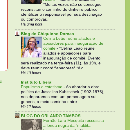
*Muitas vezes não se consegue
reconstituir o caminho do dinheiro público,
identificar o responsável por sua destinação
ou comprovar...
Há uma hora
Blog do Chiquinho Dornas
Celina Leão reúne aliados e
apoiadores para inauguração de
comitê
-
*Celina Leão reúne
aliados e apoiadores para
inauguração de comitê. Evento
será realizado na terça-feira (11), às 19h, e
deve reunir coord**enadores* *A g...
Há 10 horas
a
Instituto Liberal
Populismo e estatismo
-
Ao abordar a obra
política de Juscelino Kubitschek (1902-1976),
nos deparamos com um personagem sui
generis, a meio caminho entre
Há 12 horas
BLOG DO ORLANDO TAMBOSI
Fernão Lara Mesquita ressuscita
a lenda negra da “maldita