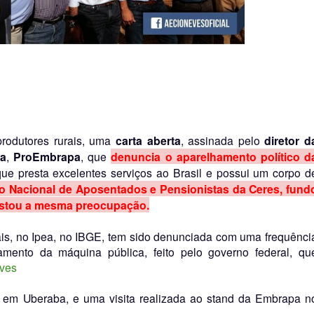
rodutores rurais, uma
carta aberta
, assinada pelo
diretor d
pa
,
ProEmbrapa
, que
denuncia o aparelhamento político d
que presta excelentes serviços ao Brasil e possui um corpo d
o Nacional de Aposentados e Pensionistas da Ceres, fund
estou a mesma preocupação.
tais, no Ipea, no IBGE, tem sido denunciada com uma frequênci
amento da máquina pública, feito pelo governo federal, qu
ves
 em Uberaba, e uma visita realizada ao stand da Embrapa n