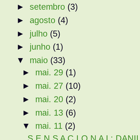
►
setembro
(3)
►
agosto
(4)
►
julho
(5)
►
junho
(1)
▼
maio
(33)
►
mai. 29
(1)
►
mai. 27
(10)
►
mai. 20
(2)
►
mai. 13
(6)
▼
mai. 11
(2)
S E N S A C I O N A L: DAN