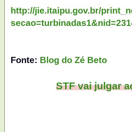
http://jie.itaipu.gov.br/print
secao=turbinadas1&nid=231
Fonte:
Blog do Zé Beto
STF vai julgar a