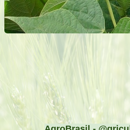
AgroBrasil - @gricul