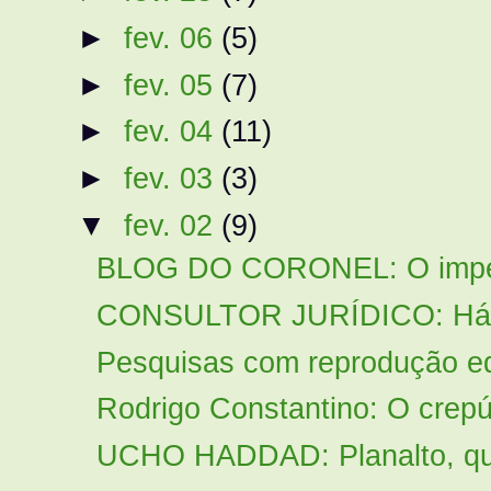
►
fev. 06
(5)
►
fev. 05
(7)
►
fev. 04
(11)
►
fev. 03
(3)
▼
fev. 02
(9)
BLOG DO CORONEL: O impeac
CONSULTOR JURÍDICO: Há ele
Pesquisas com reprodução e
Rodrigo Constantino: O crepú
UCHO HADDAD: Planalto, que d