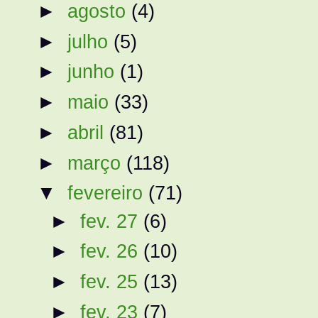
►
agosto
(4)
►
julho
(5)
►
junho
(1)
►
maio
(33)
►
abril
(81)
►
março
(118)
▼
fevereiro
(71)
►
fev. 27
(6)
►
fev. 26
(10)
►
fev. 25
(13)
►
fev. 23
(7)