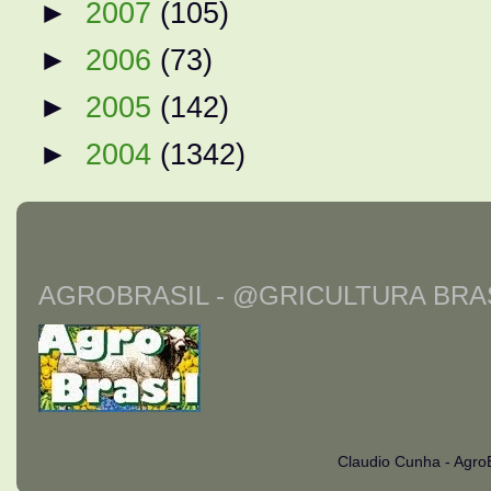
►
2007
(105)
►
2006
(73)
►
2005
(142)
►
2004
(1342)
AGROBRASIL - @GRICULTURA BRAS
Claudio Cunha - Agro