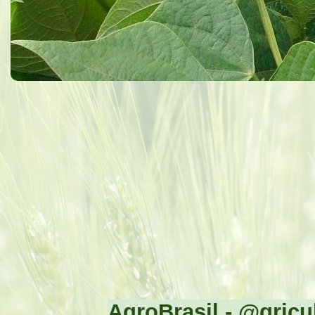
AgroBrasil - @gricul