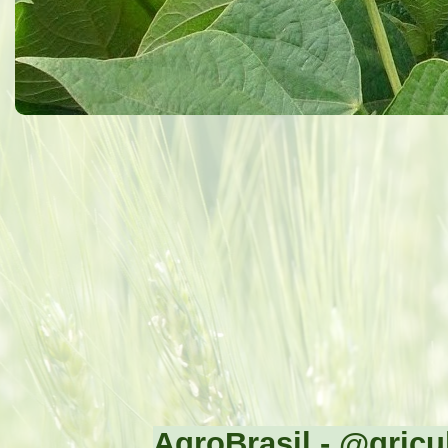
AgroBrasil - @gricul