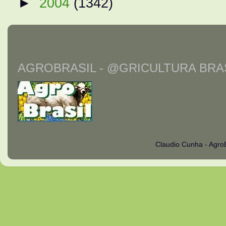
►
2004
(1342)
AGROBRASIL - @GRICULTURA BRAS
Claudio Cunha - Agro