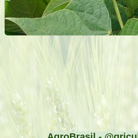
AgroBrasil - @gricul