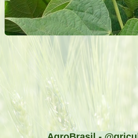
AgroBrasil - @gricul