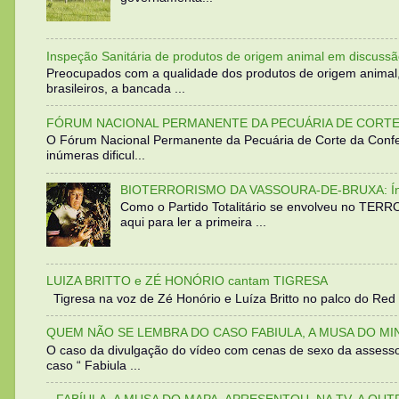
Inspeção Sanitária de produtos de origem animal em discussã
Preocupados com a qualidade dos produtos de origem animal
brasileiros, a bancada ...
FÓRUM NACIONAL PERMANENTE DA PECUÁRIA DE CORTE 
O Fórum Nacional Permanente da Pecuária de Corte da Confed
inúmeras dificul...
BIOTERRORISMO DA VASSOURA-DE-BRUXA: Íntegra
Como o Partido Totalitário se envolveu no TER
aqui para ler a primeira ...
LUIZA BRITTO e ZÉ HONÓRIO cantam TIGRESA
Tigresa na voz de Zé Honório e Luíza Britto no palco do Red 
QUEM NÃO SE LEMBRA DO CASO FABIULA, A MUSA DO MI
O caso da divulgação do vídeo com cenas de sexo da assesso
caso “ Fabiula ...
FABÍULA, A MUSA DO MAPA, APRESENTOU, NA TV, A OU