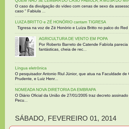
QUEM NÃO SE LEMBRA DO CASO FABIULA, A MUSA DO MI
O caso da divulgação do vídeo com cenas de sexo da assesso
caso “ Fabiula ...
LUIZA BRITTO e ZÉ HONÓRIO cantam TIGRESA
Tigresa na voz de Zé Honório e Luíza Britto no palco do Red 
AGRICULTURA DE VENTO EM POPA
Por Roberto Barreto de Catende Fabíola parecia
fantásticas, cheia de rec...
Língua eletrônica
O pesquisador Antonio Riul Júnior, que atua na Faculdade de
Prudente, e Luiz Henr...
NOMEADA NOVA DIRETORIA DA EMBRAPA
O Diário Oficial da União de 27/01/2005 traz decreto assinado p
Pecu...
SÁBADO, FEVEREIRO 01, 2014