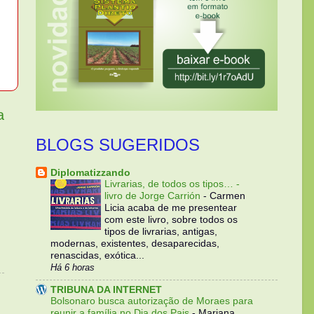
a
BLOGS SUGERIDOS
Diplomatizzando
Livrarias, de todos os tipos… -
livro de Jorge Carrión
-
Carmen
Licia acaba de me presentear
com este livro, sobre todos os
tipos de livrarias, antigas,
modernas, existentes, desaparecidas,
renascidas, exótica...
Há 6 horas
TRIBUNA DA INTERNET
Bolsonaro busca autorização de Moraes para
reunir a família no Dia dos Pais
-
Mariana